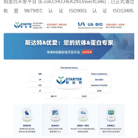
组蛋白开发平台 (E.coli,CHO,HEK293,InsectCells)，已正式通过
欧盟98/79/EC认证ISO9001认证ISO13485.