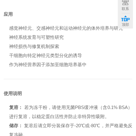
联系
应用
顶部
感觉神经元、交感神经元和运动神经元的体外培养与研究
神经系统发育与可塑性研究
神经损伤与修复机制探索
干细胞向特定神经元类型分化的诱导
作为神经营养因子添加至细胞培养基中
使用说明
复溶：
若为冻干粉，请使用无菌PBS缓冲液（含0.1% BSA）
进行复溶，以稳定蛋白活性并防止非特异性吸附。
储存：
复溶后请立即分装保存于-20℃或-80℃，并严格避免反
复冻融。