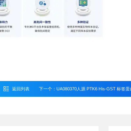
返回列表
下一个：
UA080370人源 PTK6 His-GST 标签