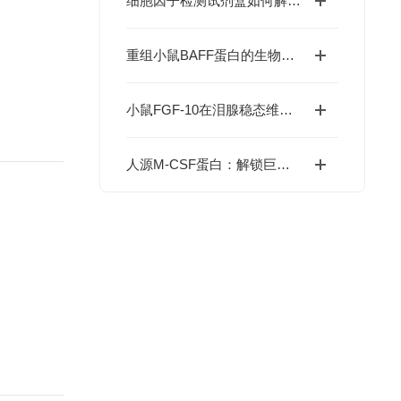
细胞因子检测试剂盒如何解码免疫调控网络？
重组小鼠BAFF蛋白的生物学特性及科研应用价值
小鼠FGF-10在泪腺稳态维持与干眼症干预中的价值
人源M-CSF蛋白：解锁巨噬细胞研究与肿瘤免疫的科研密钥