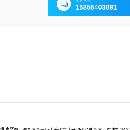
服务热线
15855403091
催乳素蛋白
。催乳素是一种由垂体前叶分泌的多肽激素，在哺乳动物