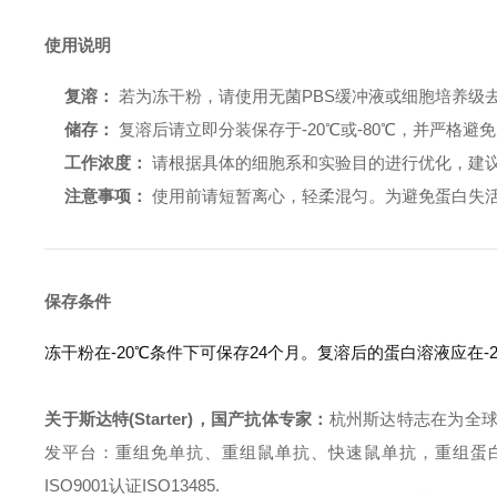
使用说明
复溶：
若为冻干粉，请使用无菌PBS缓冲液或细胞培养级
储存：
复溶后请立即分装保存于-20℃或-80℃，并严格避
工作浓度：
请根据具体的细胞系和实验目的进行优化，建议起始浓
注意事项：
使用前请短暂离心，轻柔混匀。为避免蛋白失
保存条件
冻干粉在-20℃条件下可保存24个月。复溶后的蛋白溶液应在
关于斯达特(Starter)，国产抗体专家：
杭州斯达特志在为全
发平台：重组免单抗、重组鼠单抗、快速鼠单抗，重组蛋白开发平台 (E.c
ISO9001认证ISO13485.