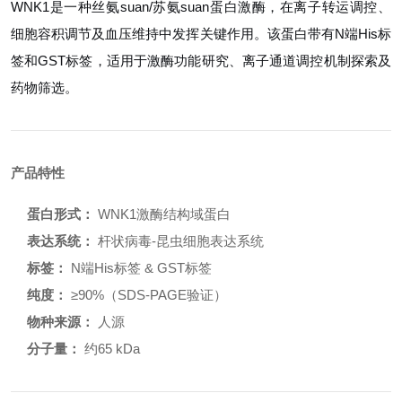
WNK1是一种丝氨suan/苏氨suan蛋白激酶，在离子转运调控、
细胞容积调节及血压维持中发挥关键作用。该蛋白带有N端His标
签和GST标签，适用于激酶功能研究、离子通道调控机制探索及
药物筛选。
产品特性
蛋白形式：
WNK1激酶结构域蛋白
表达系统：
杆状病毒-昆虫细胞表达系统
标签：
N端His标签 & GST标签
纯度：
≥90%（SDS-PAGE验证）
物种来源：
人源
分子量：
约65 kDa