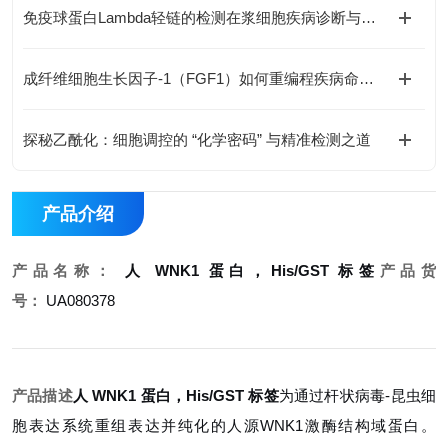
免疫球蛋白Lambda轻链的检测在浆细胞疾病诊断与鉴别中有何价值？
成纤维细胞生长因子-1（FGF1）如何重编程疾病命运与国自然研究新范式
探秘乙酰化：细胞调控的 “化学密码” 与精准检测之道
产品介绍
产品名称：
人 WNK1 蛋白，His/GST 标签
产品货
号：
UA080378
产品描述
人 WNK1 蛋白，His/GST 标签
为通过杆状病毒-昆虫细
胞表达系统重组表达并纯化的人源WNK1激酶结构域蛋白。