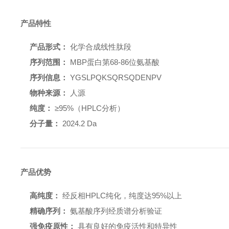
产品特性
产品形式：
化学合成线性肽段
序列范围：
MBP蛋白第68-86位氨基酸
序列信息：
YGSLPQKSQRSQDENPV
物种来源：
人源
纯度：
≥95%（HPLC分析）
分子量：
2024.2 Da
产品优势
高纯度：
经反相HPLC纯化，纯度达95%以上
精确序列：
氨基酸序列经质谱分析验证
强免疫原性：
具有良好的免疫活性和特异性