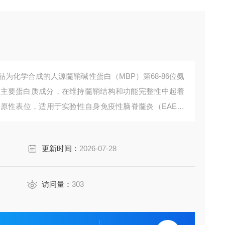
段，本产品为化学合成的人源髓鞘碱性蛋白（MBP）第68-86位氨
的主要蛋白质成分，在维持髓鞘结构和功能完整性中起着
疫原性表位，适用于实验性自身免疫性脑脊髓炎（EAE）
免疫应答分析。
更新时间：
2026-07-28
访问量：
303