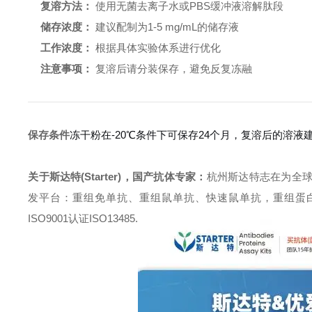
复溶方法：
使用无菌去离子水或PBS缓冲液溶解肽段
储存浓度：
建议配制为1-5 mg/mL的储存液
工作浓度：
根据具体实验体系进行优化
注意事项：
复溶后请分装保存，避免反复冻融
保存条件
冻干粉在-20℃条件下可保存24个月，复溶后的溶液建
关于斯达特(Starter)，国产抗体专家：
杭州斯达特志在为全
发平台：重组免单抗、重组鼠单抗、快速鼠单抗，重组蛋白开发平台 (E.c
ISO9001认证ISO13485.