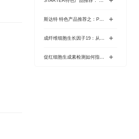
STARTER特色产品推荐： 免疫检查点靶点之CTLA-4
斯达特 特色产品推荐之：PD-1 功能性抗体
成纤维细胞生长因子19：从肠道激素到代谢治疗新星的全面探索
促红细胞生成素检测如何指导肾性贫血的诊疗？