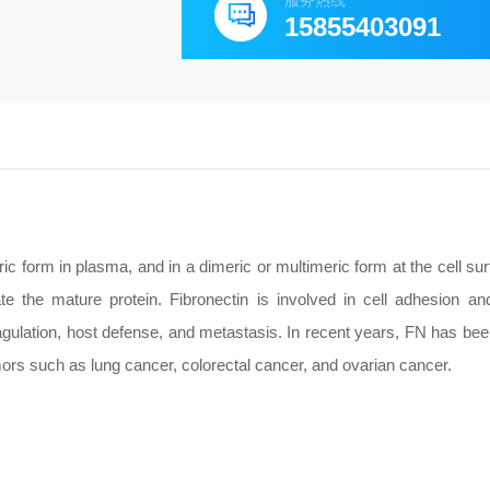
服务热线
15855403091
c form in plasma, and in a dimeric or multimeric form at the cell sur
rate the mature protein. Fibronectin is involved in cell adhesion an
gulation, host defense, and metastasis. In recent years, FN has be
umors such as lung cancer, colorectal cancer, and ovarian cancer.