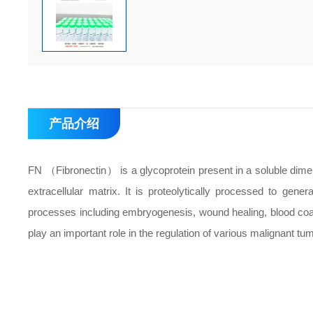
产品介绍
FN （Fibronectin） is a glycoprotein present in a soluble dimeri
extracellular matrix. It is proteolytically processed to gene
processes including embryogenesis, wound healing, blood coa
play an important role in the regulation of various malignant t