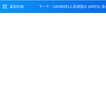
返回列表
下一个：
UA040261人双调蛋白 (AREG) 