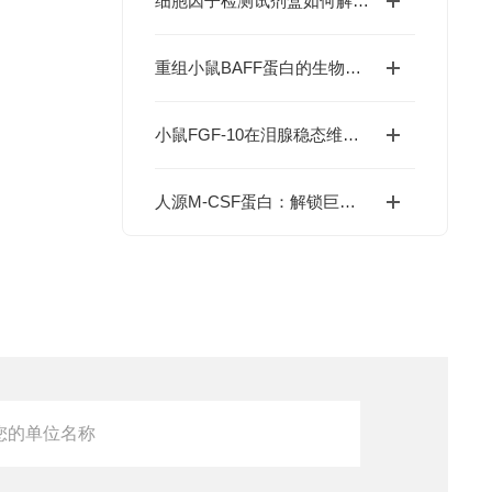
细胞因子检测试剂盒如何解码免疫调控网络？
重组小鼠BAFF蛋白的生物学特性及科研应用价值
小鼠FGF-10在泪腺稳态维持与干眼症干预中的价值
人源M-CSF蛋白：解锁巨噬细胞研究与肿瘤免疫的科研密钥