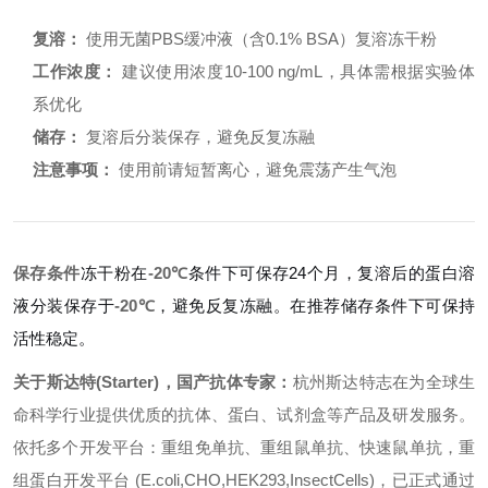
复溶：
使用无菌PBS缓冲液（含0.1% BSA）复溶冻干粉
工作浓度：
建议使用浓度10-100 ng/mL，具体需根据实验体
系优化
储存：
复溶后分装保存，避免反复冻融
注意事项：
使用前请短暂离心，避免震荡产生气泡
保存条件
冻干粉在
-20℃
条件下可保存24个月，复溶后的蛋白溶
液分装保存于
-20℃
，避免反复冻融。在推荐储存条件下可保持
活性稳定。
关于斯达特(Starter)，国产抗体专家：
杭州斯达特志在为全球生
命科学行业提供优质的抗体、蛋白、试剂盒等产品及研发服务。
依托多个开发平台：重组免单抗、重组鼠单抗、快速鼠单抗，重
组蛋白开发平台 (E.coli,CHO,HEK293,InsectCells)，已正式通过