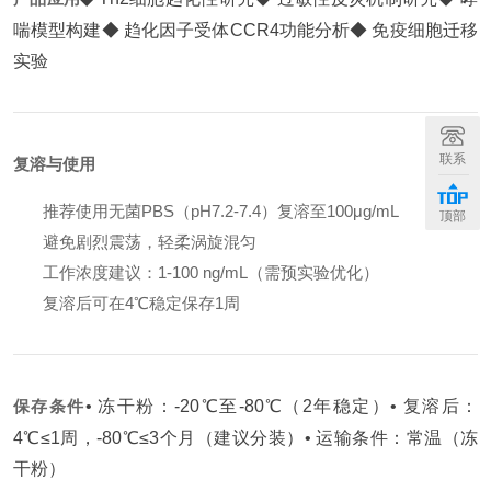
喘模型构建
◆ 趋化因子受体CCR4功能分析
◆ 免疫细胞迁移
实验
联系
复溶与使用
推荐使用无菌PBS（pH7.2-7.4）复溶至100μg/mL
顶部
避免剧烈震荡，轻柔涡旋混匀
工作浓度建议：1-100 ng/mL（需预实验优化）
复溶后可在4℃稳定保存1周
保存条件
• 冻干粉：-20℃至-80℃（2年稳定）
• 复溶后：
4℃≤1周，-80℃≤3个月（建议分装）
• 运输条件：常温（冻
干粉）