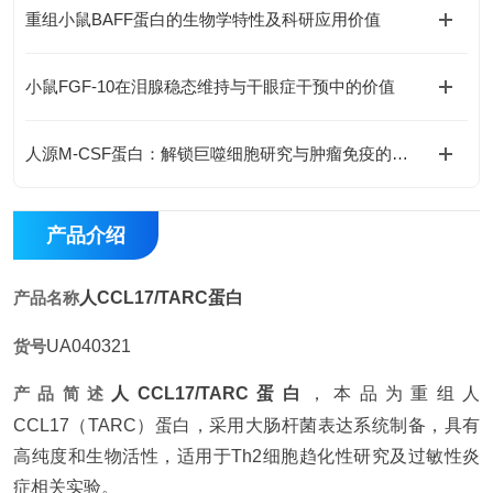
重组小鼠BAFF蛋白的生物学特性及科研应用价值
小鼠FGF-10在泪腺稳态维持与干眼症干预中的价值
人源M-CSF蛋白：解锁巨噬细胞研究与肿瘤免疫的科研密钥
产品介绍
产品名称
人CCL17/TARC蛋白
货号
UA040321
产品简述
人CCL17/TARC蛋白
，本品为重组人
CCL17（TARC）蛋白，采用大肠杆菌表达系统制备，具有
高纯度和生物活性，适用于Th2细胞趋化性研究及过敏性炎
症相关实验。