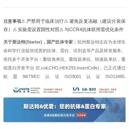
注意事项
⚠ 严禁用于临床治疗
⚠ 避免反复冻融（建议分装保
存）
⚠ 实验需设置阴性对照
⚠ 与CCR4抗体联用需优化条件
关于斯达特(Starter)，国产抗体专家：
杭州斯达特志在为全球生
命科学行业提供优质的抗体、蛋白、试剂盒等产品及研发服务。
依托多个开发平台：重组免单抗、重组鼠单抗、快速鼠单抗，重
组蛋白开发平台 (E.coli,CHO,HEK293,InsectCells)，已正式通过
欧盟98/79/EC认证ISO9001认证ISO13485.