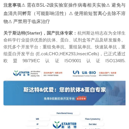
注意事项
⚠ 需在BSL-2级实验室操作病毒相关实验
⚠ 避免与
血清共同孵育（可能影响活性）
⚠ 使用前短暂离心去除不溶
物
⚠ 严禁用于临床治疗
关于斯达特(Starter)，国产抗体专家：
杭州斯达特志在为全球生
命科学行业提供优质的抗体、蛋白、试剂盒等产品及研发服务。
依托多个开发平台：重组免单抗、重组鼠单抗、快速鼠单抗，重
组蛋白开发平台 (E.coli,CHO,HEK293,InsectCells)，已正式通过
欧盟98/79/EC认证ISO9001认证ISO13485.