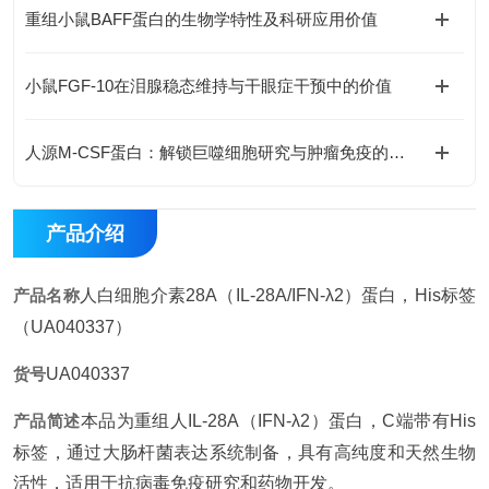
重组小鼠BAFF蛋白的生物学特性及科研应用价值
小鼠FGF-10在泪腺稳态维持与干眼症干预中的价值
人源M-CSF蛋白：解锁巨噬细胞研究与肿瘤免疫的科研密钥
产品介绍
产品名称
人白细胞介素28A（IL-28A/IFN-λ2）蛋白，His标签
（UA040337）
货号
UA040337
产品简述
本品为重组人IL-28A（IFN-λ2）蛋白，C端带有His
标签，通过大肠杆菌表达系统制备，具有高纯度和天然生物
活性，适用于抗病毒免疫研究和药物开发。