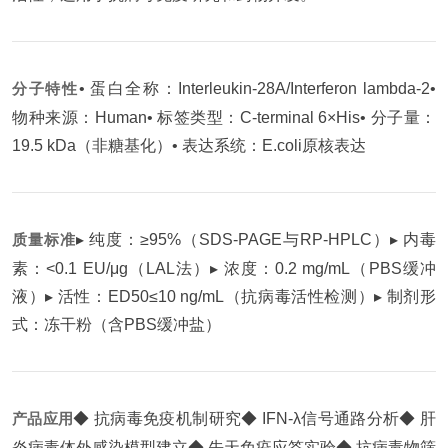
分子特性
• 蛋白全称：Interleukin-28A/Interferon lambda-2
•
物种来源：Human
• 标签类型：C-terminal 6×His
• 分子量：
19.5 kDa（非糖基化）
• 表达系统：E.coli原核表达
质量标准
▸ 纯度：≥95%（SDS-PAGE与RP-HPLC）
▸ 内毒
素：<0.1 EU/μg（LAL法）
▸ 浓度：0.2 mg/mL（PBS缓冲
液）
▸ 活性：ED50≤10 ng/mL（抗病毒活性检测）
▸ 制剂形
式：冻干粉（含PBS缓冲盐）
产品应用
◆ 抗病毒免疫机制研究
◆ IFN-λ信号通路分析
◆ 肝
炎病毒体外感染模型建立
◆ 先天免疫应答实验
◆ 抗病毒物筛