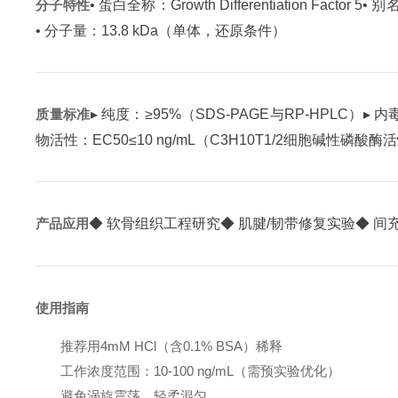
分子特性
• 蛋白全称：Growth Differentiation Factor 5
• 别
• 分子量：13.8 kDa（单体，还原条件）
质量标准
▸ 纯度：≥95%（SDS-PAGE与RP-HPLC）
▸ 内
物活性：EC50≤10 ng/mL（C3H10T1/2细胞碱性磷酸
产品应用
◆ 软骨组织工程研究
◆ 肌腱/韧带修复实验
◆ 间
使用指南
推荐用4mM HCl（含0.1% BSA）稀释
工作浓度范围：10-100 ng/mL（需预实验优化）
避免涡旋震荡，轻柔混匀