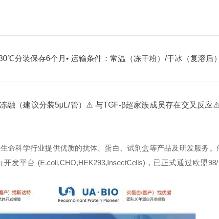
-80℃分装保存6个月
• 运输条件：常温（冻干粉）/干冰（复溶后
冻融（建议分装5μL/管）
⚠ 与TGF-β超家族成员存在交叉反应
球生命科学行业提供优质的抗体、蛋白、试剂盒等产品及研发服务。
oli,CHO,HEK293,InsectCells)，已正式通过欧盟98/