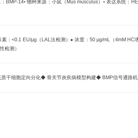
名：BMP-14
• 物种来源：小鼠（Mus musculus）
• 表达系统：HE
毒素：<0.1 EU/μg（LAL法检测）
▸ 浓度：50 μg/mL（4mM HC
酶活性检测）
充质干细胞定向分化
◆ 骨关节炎疾病模型构建
◆ BMP信号通路