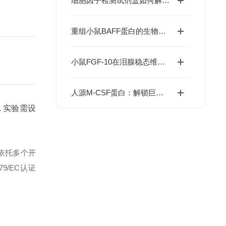
细胞因子检测试剂盒如何解码免疫调控网络？
重组小鼠BAFF蛋白的生物学特性及科研应用价值
）
小鼠FGF-10在泪腺稳态维持与干眼症干预中的价值
人源M-CSF蛋白：解锁巨噬细胞研究与肿瘤免疫的科研密钥
⚠ 实验需设
依托多个开
79/EC认证