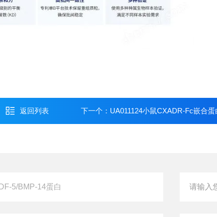
返回列表
下一个：
UA011124小鼠CXADR-Fc嵌合