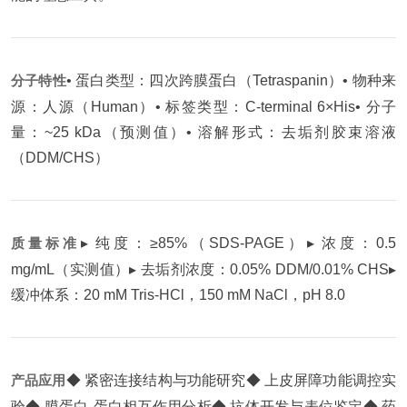
分子特性
• 蛋白类型：四次跨膜蛋白（Tetraspanin）
• 物种来
源：人源（Human）
• 标签类型：C-terminal 6×His
• 分子
量：~25 kDa（预测值）
• 溶解形式：去垢剂胶束溶液
（DDM/CHS）
质量标准
▸ 纯度：≥85%（SDS-PAGE）
▸ 浓度：0.5
mg/mL（实测值）
▸ 去垢剂浓度：0.05% DDM/0.01% CHS
▸
缓冲体系：20 mM Tris-HCl，150 mM NaCl，pH 8.0
产品应用
◆ 紧密连接结构与功能研究
◆ 上皮屏障功能调控实
验
◆ 膜蛋白-蛋白相互作用分析
◆ 抗体开发与表位鉴定
◆ 药