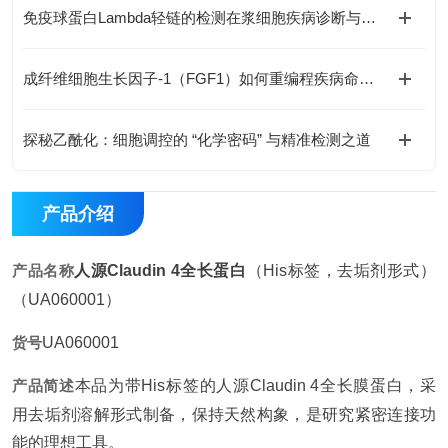
免疫球蛋白Lambda轻链的检测在浆细胞疾病诊断与鉴别中有何价值？
成纤维细胞生长因子-1（FGF1）如何重编程疾病命运与国自然研究新范式
探秘乙酰化：细胞调控的 “化学密码” 与精准检测之道
产品介绍
产品名称
人源Claudin 4全长蛋白
（His标签，去垢剂形式）
（UA060001）
货号
UA060001
产品简述
本品为带His标签的人源Claudin 4全长膜蛋白，采
用去垢剂溶解形式制备，保持天然构象，是研究紧密连接功
能的理想工具。