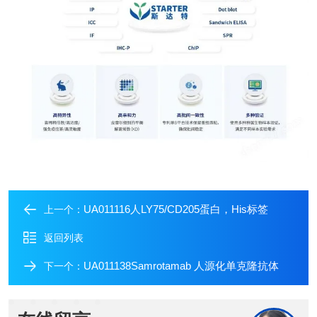
UA011116人LY75/CD205蛋白，His标签
上一个：
返回列表
UA011138Samrotamab 人源化单克隆抗体
下一个：