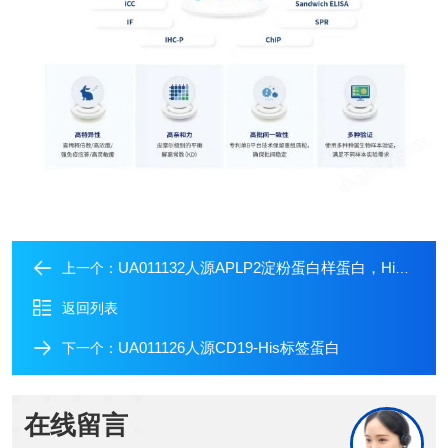
UA011132人源APLP2淀粉蛋白样蛋白，His标签
上一个：
返回列表
UA011126人源CD19-His标签蛋白
下一个：
在线留言