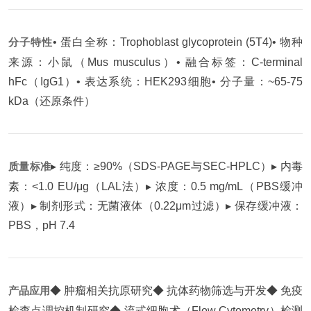
分子特性
• 蛋白全称：Trophoblast glycoprotein (5T4)
• 物种
来源：小鼠（Mus musculus）
• 融合标签：C-terminal
hFc（IgG1）
• 表达系统：HEK293细胞
• 分子量：~65-75
kDa（还原条件）
质量标准
▸ 纯度：≥90%（SDS-PAGE与SEC-HPLC）
▸ 内毒
素：<1.0 EU/μg（LAL法）
▸ 浓度：0.5 mg/mL（PBS缓冲
液）
▸ 制剂形式：无菌液体（0.22μm过滤）
▸ 保存缓冲液：
PBS，pH 7.4
产品应用
◆ 肿瘤相关抗原研究
◆ 抗体药物筛选与开发
◆ 免疫
检查点调控机制研究
◆ 流式细胞术（Flow Cytometry）检测