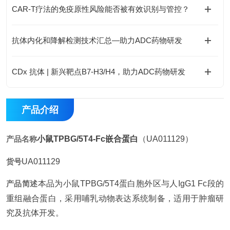
CAR-T疗法的免疫原性风险能否被有效识别与管控？
抗体内化和降解检测技术汇总—助力ADC药物研发
CDx 抗体 | 新兴靶点B7-H3/H4，助力ADC药物研发
产品介绍
产品名称
小鼠TPBG/5T4-Fc嵌合蛋白
（UA011129）
货号
UA011129
产品简述
本品为小鼠TPBG/5T4蛋白胞外区与人IgG1 Fc段的
重组融合蛋白，采用哺乳动物表达系统制备，适用于肿瘤研
究及抗体开发。