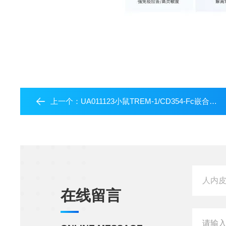
上一个：
UA011123小鼠TREM-1/CD354-Fc嵌合蛋白
在线留言