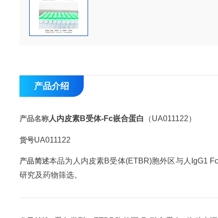
产品介绍
产品名称
人内皮素B受体-Fc嵌合蛋白
（UA011122）
货号
UA011122
产品简述
本品为人内皮素B受体(ETBR)胞外区与人IgG
研究及药物筛选。