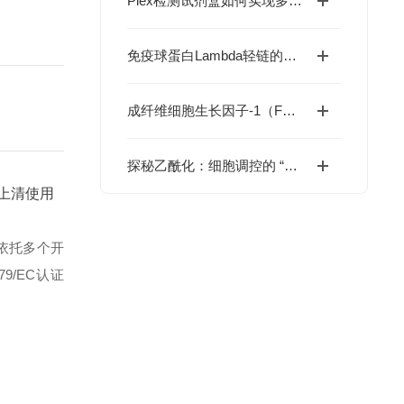
Plex检测试剂盒如何实现多因子同步分析？
免疫球蛋白Lambda轻链的检测在浆细胞疾病诊断与鉴别中有何价值？
成纤维细胞生长因子-1（FGF1）如何重编程疾病命运与国自然研究新范式
探秘乙酰化：细胞调控的 “化学密码” 与精准检测之道
上清使用
依托多个开
79/EC认证