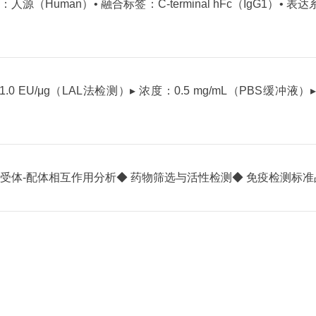
源：人源（Human）
• 融合标签：C-terminal hFc（IgG1）
• 表
1.0 EU/μg（LAL法检测）
▸ 浓度：0.5 mg/mL（PBS缓冲液）
 受体-配体相互作用分析
◆ 药物筛选与活性检测
◆ 免疫检测标准