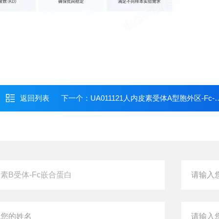
返回列表
下一个：
UA011121人内皮素受体A型胞外区-Fc-His融合蛋白