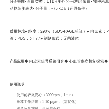
分子特性
• 蛋白类型：ETBR胞外区-Fc融合蛋白
• 物种来
动物细胞表达
• 分子量：~75 kDa（还原条件）
质量标准
▸ 纯度：≥90%（SDS-PAGE验证）
▸ 内毒素：<
液：PBS，pH 7.4
▸ 制剂形式：无菌液体
产品应用
◆ 内皮素信号通路研究
◆ 心血管疾病机制探索
◆
使用说明
使用前轻微离心（3000rpm，1min）
推荐工作浓度：1-10 μg/mL（需优化）
避免反复冻融，可分装保存