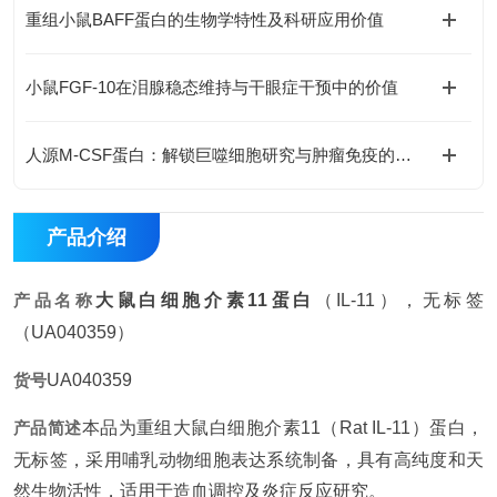
重组小鼠BAFF蛋白的生物学特性及科研应用价值
小鼠FGF-10在泪腺稳态维持与干眼症干预中的价值
人源M-CSF蛋白：解锁巨噬细胞研究与肿瘤免疫的科研密钥
产品介绍
产品名称
大鼠白细胞介素11蛋白
（IL-11），无标签
（UA040359）
货号
UA040359
产品简述
本品为重组大鼠白细胞介素11（Rat IL-11）蛋白，
无标签，采用哺乳动物细胞表达系统制备，具有高纯度和天
然生物活性，适用于造血调控及炎症反应研究。