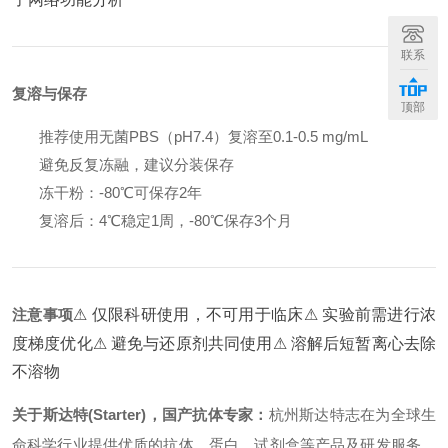
联系
复溶与保存
顶部
推荐使用无菌PBS（pH7.4）复溶至0.1-0.5 mg/mL
避免反复冻融，建议分装保存
冻干粉：-80℃可保存2年
复溶后：4℃稳定1周，-80℃保存3个月
注意事项
⚠ 仅限科研使用，不可用于临床
⚠ 实验前需进行浓
度梯度优化
⚠ 避免与还原剂共同使用
⚠ 溶解后短暂离心去除
不溶物
关于斯达特(Starter)，国产抗体专家：
杭州斯达特志在为全球生
命科学行业提供优质的抗体、蛋白、试剂盒等产品及研发服务。