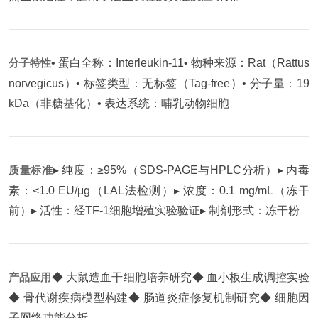
分子特性
• 蛋白全称：Interleukin-11
• 物种来源：Rat（Rattus
norvegicus）
• 标签类型：无标签（Tag-free）
• 分子量：19
kDa（非糖基化）
• 表达系统：哺乳动物细胞
质量标准
▸ 纯度：≥95%（SDS-PAGE与HPLC分析）
▸ 内毒
素：<1.0 EU/μg（LAL法检测）
▸ 浓度：0.1 mg/mL（冻干
前）
▸ 活性：经TF-1细胞增殖实验验证
▸ 制剂形式：冻干粉
产品应用
◆ 大鼠造血干细胞培养研究
◆ 血小板生成调控实验
◆ 骨代谢疾病模型构建
◆ 肠道炎症修复机制研究
◆ 细胞因
子网络功能分析