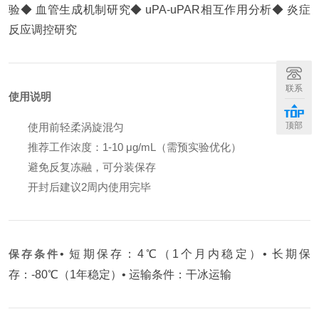
验
◆ 血管生成机制研究
◆ uPA-uPAR相互作用分析
◆ 炎症
反应调控研究
联系
使用说明
顶部
使用前轻柔涡旋混匀
推荐工作浓度：1-10 μg/mL（需预实验优化）
避免反复冻融，可分装保存
开封后建议2周内使用完毕
保存条件
• 短期保存：4℃（1个月内稳定）
• 长期保
存：-80℃（1年稳定）
• 运输条件：干冰运输