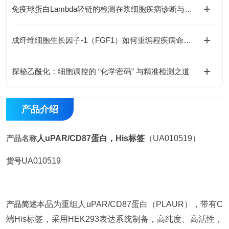
免疫球蛋白Lambda轻链的检测在浆细胞疾病诊断与鉴别中有何价值？
成纤维细胞生长因子-1（FGF1）如何重编程疾病命运与国自然研究新范式
探秘乙酰化：细胞调控的 “化学密码” 与精准检测之道
产品介绍
产品名称
人uPAR/CD87蛋白，His标签
（UA010519）
货号
UA010519
产品简述
本品为重组人uPAR/CD87蛋白（PLAUR），带有C
端His标签，采用HEK293表达系统制备，高纯度、高活性，