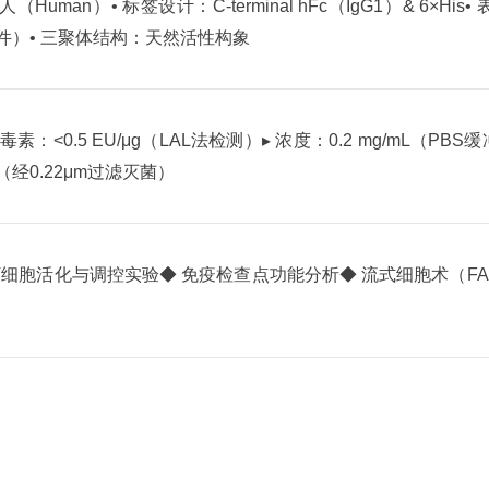
人（Human）
• 标签设计：C-terminal hFc（IgG1）& 6×His
•
条件）
• 三聚体结构：天然活性构象
内毒素：<0.5 EU/μg（LAL法检测）
▸ 浓度：0.2 mg/mL（PBS
（经0.22μm过滤灭菌）
 T细胞活化与调控实验
◆ 免疫检查点功能分析
◆ 流式细胞术（F