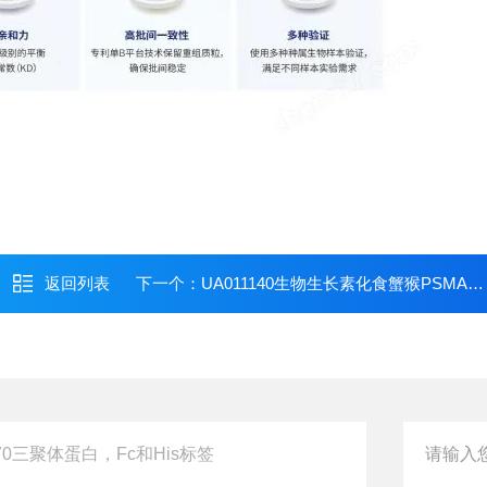
返回列表
下一个：
UA011140生物生长素化食蟹猴PSMA蛋白，His-Avi标签