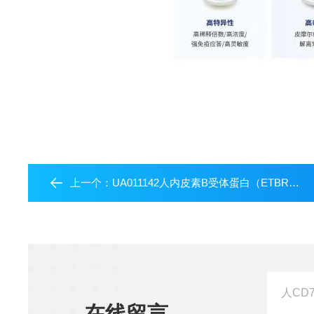
上一个：
UA011142人内皮素B受体蛋白（ETBR），His标签
在线留言