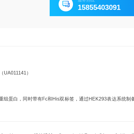
服务热线
15855403091
UA011141）
重组蛋白，同时带有Fc和His双标签，通过HEK293表达系统制