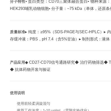
分子特性
• 蛋白类型：CD70三聚体融合蛋白
• 物种来源：
HEK293哺乳动物细胞
• 分子量：~75 kDa（单体，还原
质量标准
▸ 纯度：≥95%（SDS-PAGE与SEC-HPLC）
▸ 
存缓冲液：PBS，pH 7.4（含5%甘油）
▸ 制剂形式：液体
产品应用
◆ CD27-CD70信号通路研究
◆ 治疗药物筛选
◆
◆ 抗体药物开发与验证
使用说明
使用前轻柔涡旋混匀
推荐工作浓度：1-10 μg/mL（需预实验优化）