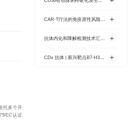
CD36在动脉粥样硬化发生发展中的多重作用?
CAR-T疗法的免疫原性风险能否被有效识别与管控？
抗体内化和降解检测技术汇总—助力ADC药物研发
CDx 抗体 | 新兴靶点B7-H3/H4，助力ADC药物研发
依托多个开
79/EC认证