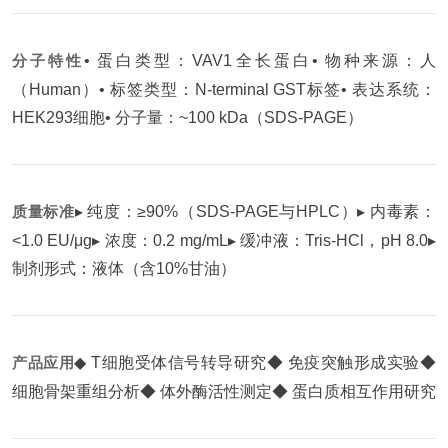
分子特性
• 蛋白类型：VAV1全长蛋白
• 物种来源：人
（Human）
• 标签类型：N-terminal GST标签
• 表达系统：
HEK293细胞
• 分子量：~100 kDa（SDS-PAGE）
质量标准
▸ 纯度：≥90%（SDS-PAGE与HPLC）
▸ 内毒素：
<1.0 EU/μg
▸ 浓度：0.2 mg/mL
▸ 缓冲液：Tris-HCl，pH 8.0
▸
制剂形式：液体（含10%甘油）
产品应用
◆ T细胞受体信号转导研究
◆ 免疫突触形成实验
◆
细胞骨架重组分析
◆ 体外酶活性测定
◆ 蛋白质相互作用研究