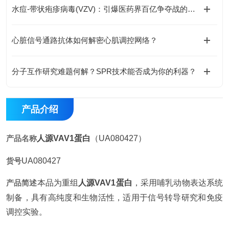
水痘-带状疱疹病毒(VZV)：引爆医药界百亿争夺战的黑马
心脏信号通路抗体如何解密心肌调控网络？
分子互作研究难题何解？SPR技术能否成为你的利器？
产品介绍
产品名称
人源VAV1蛋白
（UA080427）
货号
UA080427
产品简述
本品为重组
人源VAV1蛋白
，采用哺乳动物表达系统
制备，具有高纯度和生物活性，适用于信号转导研究和免疫
调控实验。