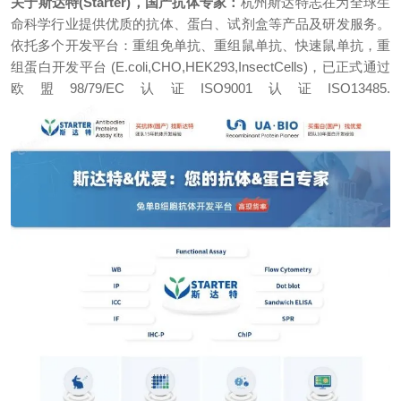
关于斯达特(Starter)，国产抗体专家：
杭州斯达特志在为全球生
命科学行业提供优质的抗体、蛋白、试剂盒等产品及研发服务。
依托多个开发平台：重组免单抗、重组鼠单抗、快速鼠单抗，重
组蛋白开发平台 (E.coli,CHO,HEK293,InsectCells)，已正式通过
欧盟98/79/EC认证ISO9001认证ISO13485.