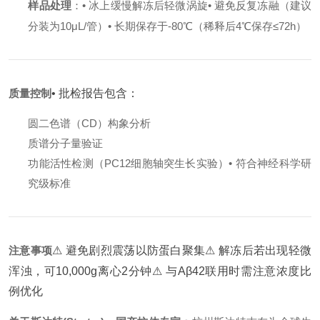
样品处理
：
• 冰上缓慢解冻后轻微涡旋
• 避免反复冻融（建议
分装为10μL/管）
• 长期保存于-80℃（稀释后4℃保存≤72h）
质量控制
• 批检报告包含：
圆二色谱（CD）构象分析
质谱分子量验证
功能活性检测（PC12细胞轴突生长实验）
• 符合神经科学研
究级标准
注意事项
⚠ 避免剧烈震荡以防蛋白聚集
⚠ 解冻后若出现轻微
浑浊，可10,000g离心2分钟
⚠ 与Aβ42联用时需注意浓度比
例优化