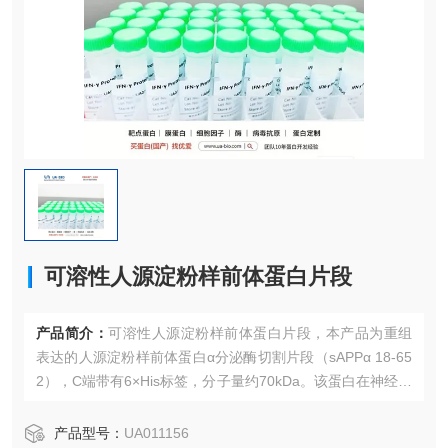
可溶性人源淀粉样前体蛋白片段
产品简介：
可溶性人源淀粉样前体蛋白片段，本产品为重组
表达的人源淀粉样前体蛋白α分泌酶切割片段（sAPPα 18-65
2），C端带有6×His标签，分子量约70kDa。该蛋白在神经保
护、突触可塑性调节及阿尔茨海默病研究中具有重要作用，
经HEK293细胞表达系统制备，保留天然构象和生物活性。
产品型号：
UA011156