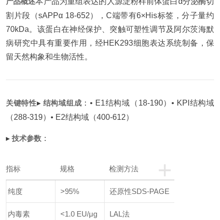
产品概述
本产品为重组表达的人源淀粉样前体蛋白α分泌酶切
割片段（sAPPα 18-652），C端带有6×His标签，分子量约
70kDa。该蛋白在神经保护、突触可塑性调节及阿尔茨海默
病研究中具有重要作用，经HEK293细胞表达系统制备，保
留天然构象和生物活性。
关键特性
▸
结构域组成
：
• E1结构域（18-190）
• KPI结构域
（288-319）
• E2结构域（400-612）
▸
技术参数
：
+
指标
规格
检测方法
纯度
>95%
还原性SDS-PAGE
内毒素
<1.0 EU/μg
LAL法