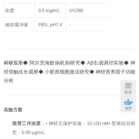
浓度
0.5 mg/mL
UV280
储存缓冲液
PBS, pH7.4
-
科研应用
◆ 阿尔茨海默病机制研究
◆ Aβ生成调控实验
◆ 神
经突触生长观察
◆ 小胶质细胞激活研究
◆ 神经营养因子功能
分析
联系
顶部
实验方案
推荐工作浓度
：
• 神经元保护实验：10-100 nM
• 受体结合研
究：5-50 μg/mL