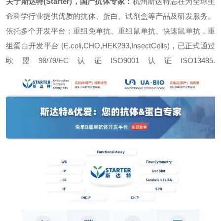
关于斯达特(Starter)，国产抗体专家：
杭州斯达特志在为全球生
命科学行业提供优质的抗体、蛋白、试剂盒等产品及研发服务。
依托多个开发平台：重组免单抗、重组鼠单抗、快速鼠单抗，重
组蛋白开发平台 (E.coli,CHO,HEK293,InsectCells)，已正式通过
欧盟98/79/EC认证ISO9001认证ISO13485.