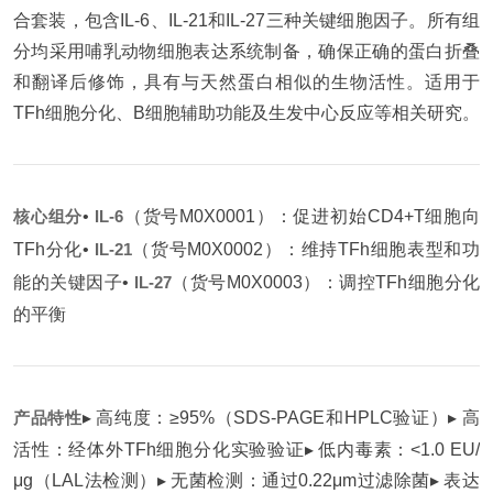
合套装，包含IL-6、IL-21和IL-27三种关键细胞因子。所有组
分均采用哺乳动物细胞表达系统制备，确保正确的蛋白折叠
和翻译后修饰，具有与天然蛋白相似的生物活性。适用于
TFh细胞分化、B细胞辅助功能及生发中心反应等相关研究。
核心组分
•
IL-6
（货号M0X0001）：促进初始CD4+T细胞向
TFh分化
•
IL-21
（货号M0X0002）：维持TFh细胞表型和功
能的关键因子
•
IL-27
（货号M0X0003）：调控TFh细胞分化
的平衡
产品特性
▸ 高纯度：≥95%（SDS-PAGE和HPLC验证）
▸ 高
活性：经体外TFh细胞分化实验验证
▸ 低内毒素：<1.0 EU/
μg（LAL法检测）
▸ 无菌检测：通过0.22μm过滤除菌
▸ 表达