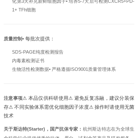
化第3天补充新鲜细胞因子
• 培养5-7天后可检测CXCR5+PD-
1+ TFh细胞
质量控制
• 每批次提供：
SDS-PAGE纯度检测报告
内毒素检测证书
生物活性检测数据
• 严格遵循ISO9001质量管理体系
注意事项
⚠ 本品仅供科研使用
⚠ 避免反复冻融，建议分装保
存
⚠ 不同实验体系需优化细胞因子浓度
⚠ 操作时请使用无菌
技术
关于斯达特(Starter)，国产抗体专家：
杭州斯达特志在为全球生