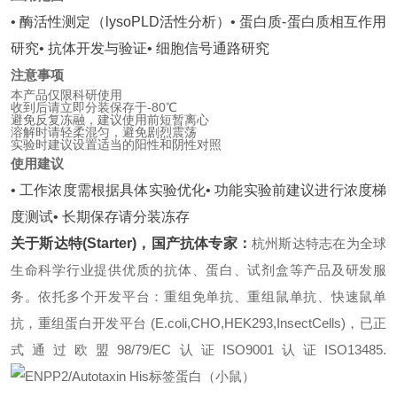
• 酶活性测定（lysoPLD活性分析）
• 蛋白质-蛋白质相互作用
研究
• 抗体开发与验证
• 细胞信号通路研究
注意事项
本产品仅限科研使用
收到后请立即分装保存于-80℃
避免反复冻融，建议使用前短暂离心
溶解时请轻柔混匀，避免剧烈震荡
实验时建议设置适当的阳性和阴性对照
使用建议
• 工作浓度需根据具体实验优化
• 功能实验前建议进行浓度梯
度测试
• 长期保存请分装冻存
关于斯达特(Starter)，国产抗体专家：
杭州斯达特志在为全球
生命科学行业提供优质的抗体、蛋白、试剂盒等产品及研发服
务。依托多个开发平台：重组免单抗、重组鼠单抗、快速鼠单
抗，重组蛋白开发平台 (E.coli,CHO,HEK293,InsectCells)，已正
式通过欧盟98/79/EC认证ISO9001认证ISO13485.