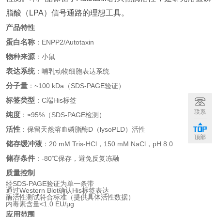
脂酸（LPA）信号通路的理想工具。
产品特性
蛋白名称
：ENPP2/Autotaxin
物种来源
：小鼠
表达系统
：哺乳动物细胞表达系统
分子量
：~100 kDa（SDS-PAGE验证）
标签类型
：C端His标签
联系
纯度
：≥95%（SDS-PAGE检测）
活性
：保留天然溶血磷脂酶D（lysoPLD）活性
顶部
储存缓冲液
：20 mM Tris-HCl，150 mM NaCl，pH 8.0
储存条件
：-80℃保存，避免反复冻融
质量控制
经SDS-PAGE验证为单一条带
通过Western Blot确认His标签表达
酶活性测试符合标准（提供具体活性数据）
内毒素含量<1.0 EU/μg
应用范围