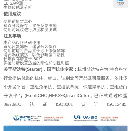
ELISA检测
顶部
生物传感器分析
使用建议
：
使用前短暂离心
建议分装保存，避免反复冻融
使用时建议进行浓度梯度测试
注意事项
本产品仅限科研使用
避免反复冻融，建议分装保存
使用前请将产品置于冰上缓慢解冻
请勿涡旋震荡，以免影响蛋白活性
长期保存请置于-80℃
实验时请设置适当的阳性和阴性对照
关于斯达特(Starter)，国产抗体专家：
杭州斯达特
在为*生命科学
行业提供优质的抗体、蛋白、试剂盒等产品及研发服务。依托多
个开发平台：重组免单抗、重组鼠单抗、快速鼠单抗，重组蛋白
开发平台 (E.coli,CHO,HEK293,InsectCells)，已正式通过欧盟
98/79/EC认证ISO9001认证ISO13485.