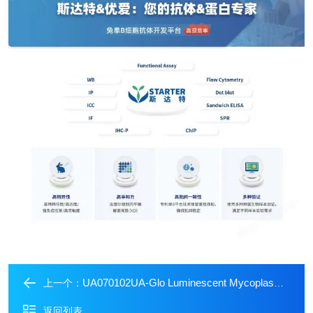
UA070102UA-Glo Luminescent Mycoplasma Detection Kit
上一个：
返回列表