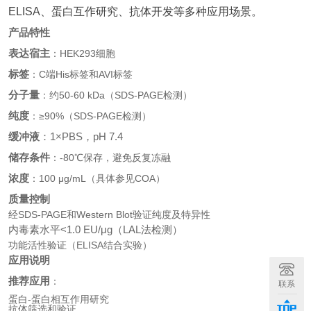
ELISA、蛋白互作研究、抗体开发等多种应用场景。
产品特性
表达宿主
：HEK293细胞
标签
：C端His标签和AVI标签
分子量
：约50-60 kDa（SDS-PAGE检测）
纯度
：≥90%（SDS-PAGE检测）
缓冲液
：1×PBS，pH 7.4
储存条件
：-80℃保存，避免反复冻融
浓度
：100 μg/mL（具体参见COA）
质量控制
经SDS-PAGE和Western Blot验证纯度及特异性
内毒素水平<1.0 EU/μg（LAL法检测）
功能活性验证（ELISA结合实验）
应用说明
推荐应用
：
联系
蛋白-蛋白相互作用研究
抗体筛选和验证