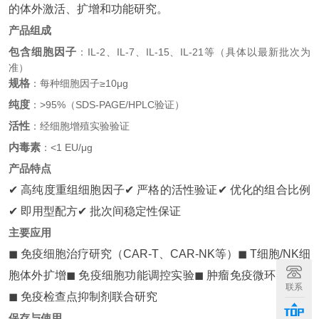
的体外激活、扩增和功能研究。
产品组成
包含细胞因子
：IL-2、IL-7、IL-15、IL-21等（具体以最新批次为
准）
规格
：每种细胞因子≥10μg
纯度
：>95%（SDS-PAGE/HPLC验证）
活性
：经细胞增殖实验验证
内毒素
：<1 EU/μg
产品特点
✔ 高纯度重组细胞因子
✔ 严格的活性验证
✔ 优化的组合比例
✔ 即用型配方
✔ 批次间稳定性保证
主要应用
◼ 免疫细胞治疗研究（CAR-T、CAR-NK等）
◼ T细胞/NK细
胞体外扩增
◼ 免疫细胞功能调控实验
◼ 肿瘤免疫微环境研究
联系
◼ 免疫检查点抑制剂联合研究
保存与使用