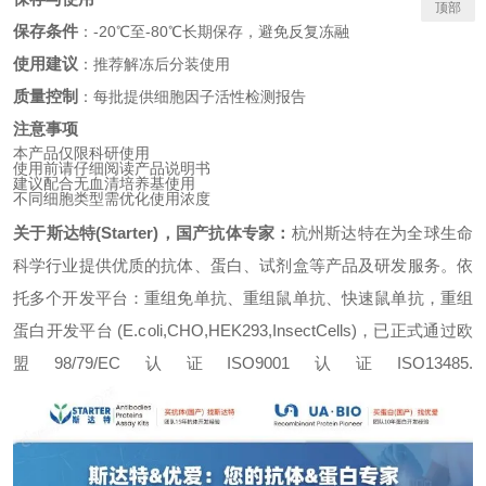
顶部
保存条件
：-20℃至-80℃长期保存，避免反复冻融
使用建议
：推荐解冻后分装使用
质量控制
：每批提供细胞因子活性检测报告
注意事项
本产品仅限科研使用
使用前请仔细阅读产品说明书
建议配合无血清培养基使用
不同细胞类型需优化使用浓度
关于斯达特(Starter)，国产抗体专家：
杭州斯达特
在为全球生命
科学行业提供优质的抗体、蛋白、试剂盒等产品及研发服务。依
托多个开发平台：重组免单抗、重组鼠单抗、快速鼠单抗，重组
蛋白开发平台 (E.coli,CHO,HEK293,InsectCells)，已正式通过欧
盟98/79/EC认证ISO9001认证ISO13485.