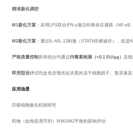
精准极化调控
M1极化方案
：采用LPS联合IFN-γ激活经典炎症通路（NF-κB
M2极化方案
：通过IL-4/IL-13刺激（STAT6依赖途径），
严格质量控制
所有组分均通过
内毒素检测（<0.1 EU/μg）
及细
即用型设计
试剂盒包含预优化浓度的冻干细胞因子、复溶液及
应用场景
巨噬细胞极化机制研究
药物（如免疫调节剂）对M1/M2平衡的影响评估