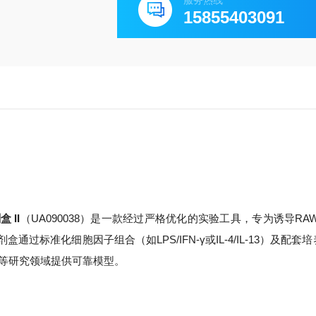
服务热线
15855403091
 II
（UA090038）是一款经过严格优化的实验工具，专为诱导RAW2
标准化细胞因子组合（如LPS/IFN-γ或IL-4/IL-13）及配套
等研究领域提供可靠模型。