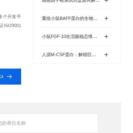
细胞因子检测试剂盒如何解码免疫调控网络？
多个开发平
重组小鼠BAFF蛋白的生物学特性及科研应用价值
ISO9001
小鼠FGF-10在泪腺稳态维持与干眼症干预中的价值
人源M-CSF蛋白：解锁巨噬细胞研究与肿瘤免疫的科研密钥
it