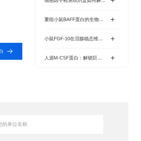
细胞因子检测试剂盒如何解码免疫调控网络？
重组小鼠BAFF蛋白的生物学特性及科研应用价值
小鼠FGF-10在泪腺稳态维持与干眼症干预中的价值
蛋白
人源M-CSF蛋白：解锁巨噬细胞研究与肿瘤免疫的科研密钥