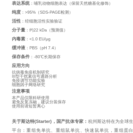
表达系统
：哺乳动物细胞表达（保留天然糖基化修饰）
纯度
：>95%（SDS-PAGE检测）
活性
：经细胞活性实验验证
分子量
：约22 kDa（预测值）
内毒素
：<1.0 EU/μg
缓冲液
：PBS（pH 7.4）
保存条件
：-80℃长期保存
应用方向
抗病毒免疫机制研究
III型干扰素信号通路分析
免疫调节功能实验
细胞因子网络研究
注意事项
本产品仅限科研使用
避免反复冻融，建议分装保存
使用前请短暂离心
关于斯达特(Starter)，国产抗体专家：
杭州斯达特
在为全球
平台：重组免单抗、重组鼠单抗、快速鼠单抗，重组蛋白开发平台 (E.c