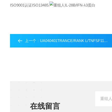
ISO9001认证ISO13485.
上一个：
UA040401TRANCE/RANK L/TNFSF11 (159aa) Protein, Mouse
在线留言