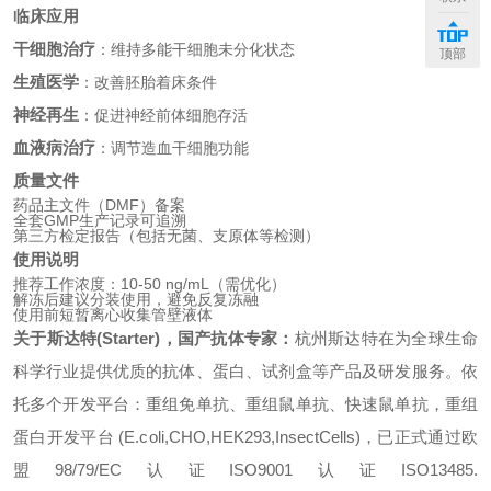
临床应用
干细胞治疗
：维持多能干细胞未分化状态
顶部
生殖医学
：改善胚胎着床条件
神经再生
：促进神经前体细胞存活
血液病治疗
：调节造血干细胞功能
质量文件
药品主文件（DMF）备案
全套GMP生产记录可追溯
第三方检定报告（包括无菌、支原体等检测）
使用说明
推荐工作浓度：10-50 ng/mL（需优化）
解冻后建议分装使用，避免反复冻融
使用前短暂离心收集管壁液体
关于斯达特(Starter)，国产抗体专家：
杭州斯达特
在为全球生命
科学行业提供优质的抗体、蛋白、试剂盒等产品及研发服务。依
托多个开发平台：重组免单抗、重组鼠单抗、快速鼠单抗，重组
蛋白开发平台 (E.coli,CHO,HEK293,InsectCells)，已正式通过欧
盟98/79/EC认证ISO9001认证ISO13485.