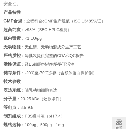
安全性。
产品特性
GMP合规
：全程符合cGMP生产规范（ISO 13485认证）
超高纯度
：>98%（SEC-HPLC检测）
低内毒素
：<1 EU/μg
无动物源
：无血清、无动物源成分生产工艺
严格质控
：每批次提供完整的COA和QC报告
活性保证
：经ES细胞增殖实验验证活性
储存条件
：-20℃至-70℃冻存（含载体蛋白保护剂）
技术参数
表达系统
：哺乳动物细胞表达
分子量
：20-25 kDa（还原条件）
等电点
：8.5-9.5
制剂组成
：PBS缓冲液（pH 7.4）
规格选择
：100μg、500μg、1mg
联系