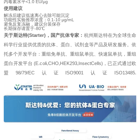
内毒素水平<1.0 EU/μg
使用建议
解冻后建议低速离心去除可能沉淀
功能性实验推荐浓度：0.1-10 μg/mL
避免反复冻融，建议分装保存
长期保存请置于-80℃
关于斯达特(Starter)，国产抗体专家：
杭州斯达特
在为全球生命
科学行业提供优质的抗体、蛋白、试剂盒等产品及研发服务。依
托多个开发平台：重组免单抗、重组鼠单抗、快速鼠单抗，重组
蛋白开发平台 (E.coli,CHO,HEK293,InsectCells)，已正式通过欧
盟98/79/EC认证ISO9001认证ISO13485.