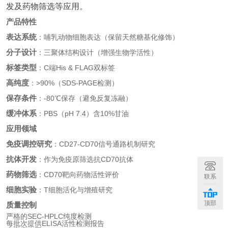
发及药物筛选等应用。
产品特性
表达系统
：哺乳动物细胞表达（保留天然糖基化修饰）
分子设计
：三聚体结构设计（增强生物学活性）
标签类型
：C端His & FLAG双标签
高纯度
：>90%（SDS-PAGE检测）
保存条件
：-80℃保存（避免反复冻融）
缓冲体系
：PBS（pH 7.4）含10%甘油
应用领域
免疫调控研究
：CD27-CD70信号通路机制研究
抗体开发
：作为免疫原筛选抗CD70抗体
药物筛选
：CD70靶向药物活性评价
联系
细胞实验
：T细胞活化与增殖研究
顶部
质量控制
严格的SEC-HPLC纯度检测
每批次提供ELISA活性检测报告