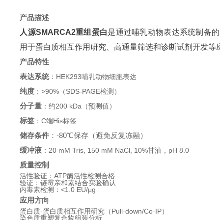
产品描述
人源SMARCA2重组蛋白
是通过哺乳动物表达系统制备的
用于蛋白质相互作用研究、高通量筛选和诊断试剂开发等
产品特性
表达系统
：HEK293哺乳动物细胞表达
纯度
：>90%（SDS-PAGE检测）
分子量
：约200 kDa（预测值）
标签
：C端His标签
储存条件
：-80℃保存（避免反复冻融）
缓冲液
：20 mM Tris, 150 mM NaCl, 10%甘油，pH 8.0
质量控制
活性验证：ATP酶活性检测合格
验证：链霉亲和素结合实验确认
内毒素检测：<1.0 EU/μg
应用方向
蛋白质-蛋白质相互作用研究（Pull-down/Co-IP）
染色质重塑复合物组装分析