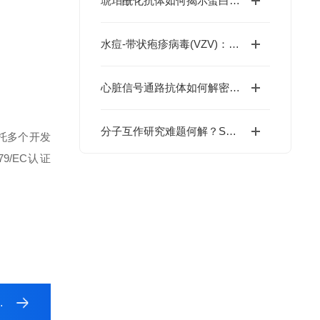
琥珀酰化抗体如何揭示蛋白质修饰在疾病发生中的关键作用？
水痘-带状疱疹病毒(VZV)：引爆医药界百亿争夺战的黑马
心脏信号通路抗体如何解密心肌调控网络？
分子互作研究难题何解？SPR技术能否成为你的利器？
托多个开发
79/EC认证