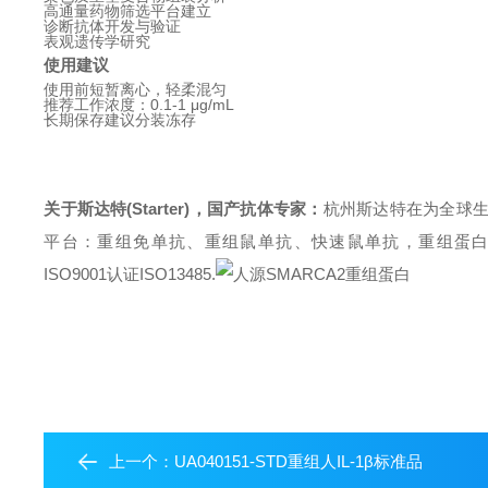
高通量药物筛选平台建立
诊断抗体开发与验证
表观遗传学研究
使用建议
使用前短暂离心，轻柔混匀
推荐工作浓度：0.1-1 μg/mL
长期保存建议分装冻存
关于斯达特(Starter)，国产抗体专家：
杭州斯达特
在为全球
平台：重组免单抗、重组鼠单抗、快速鼠单抗，重组蛋白开发平台 (E.c
ISO9001认证ISO13485.
上一个：
UA040151-STD重组人IL-1β标准品