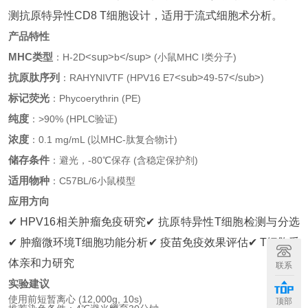
测抗原特异性CD8 T细胞设计，适用于流式细胞术分析。
产品特性
MHC类型
<sup>
</sup>
：H-2D
b
(小鼠MHC I类分子)
抗原肽序列
<sub>
</sub>
：RAHYNIVTF (HPV16 E7
49-57
)
标记荧光
：Phycoerythrin (PE)
纯度
：>90% (HPLC验证)
浓度
：0.1 mg/mL (以MHC-肽复合物计)
储存条件
：避光，-80℃保存 (含稳定保护剂)
适用物种
：C57BL/6小鼠模型
应用方向
✔ HPV16相关肿瘤免疫研究
✔ 抗原特异性T细胞检测与分选
✔ 肿瘤微环境T细胞功能分析
✔ 疫苗免疫效果评估
✔ T细胞受
体亲和力研究
联系
实验建议
使用前短暂离心 (12,000g, 10s)
顶部