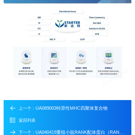
UA089003特异性MHC四聚体复合物
上一个：
返回列表
UA040419重组小鼠RANK配体蛋白（RANKL/TNFSF11）
下一个：