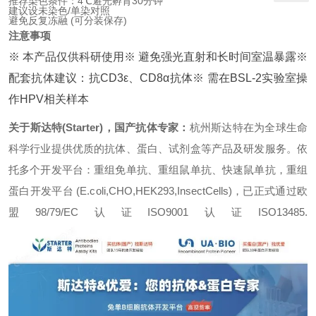
推荐染色条件：4℃避光孵育30分钟
建议设未染色/单染对照
避免反复冻融 (可分装保存)
注意事项
※ 本产品仅供科研使用
※ 避免强光直射和长时间室温暴露
※
配套抗体建议：抗CD3ε、CD8α抗体
※ 需在BSL-2实验室操
作HPV相关样本
关于斯达特(Starter)，国产抗体专家：
杭州斯达特
在为全球生命
科学行业提供优质的抗体、蛋白、试剂盒等产品及研发服务。依
托多个开发平台：重组免单抗、重组鼠单抗、快速鼠单抗，重组
蛋白开发平台 (E.coli,CHO,HEK293,InsectCells)，已正式通过欧
盟98/79/EC认证ISO9001认证ISO13485.