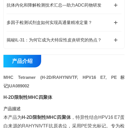
抗体内化和降解检测技术汇总—助力ADC药物研发
多因子检测试剂盒如何实现高通量精准定量？
揭秘IL-31：为何它成为犬特应性皮炎研究的热点？
产品介绍
MHC Tetramer (H-2D/RAHYNIVTF, HPV16 E7, PE标
记)
UA089002
H-2D限制性MHC四聚体
产品描述
本产品为
H-2D限制性MHC四聚体
，特异性结合HPV16 E7蛋
白来源的RAHYNIVTF抗原表位，采用PE荧光标记。专为检