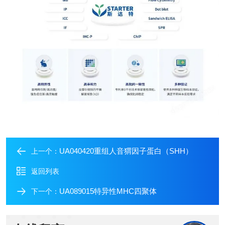
UA040420重组人音猬因子蛋白（SHH）
上一个：
返回列表
UA089015特异性MHC四聚体
下一个：