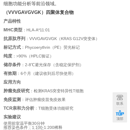
细胞功能分析等前沿领域。
（VVVGAVGVGK）四聚体复合物
产品特性
MHC类型
：HLA-A*11:01
抗原肽序列
：VVVGAVGVGK（KRAS G12V突变体）
标记方式
：Phycoerythrin（PE）荧光标记
纯度
：>90%（HPLC验证）
储存条件
：2-8℃避光保存（含稳定保护剂）
有效期
：6个月（建议收到后尽快使用）
应用方向
肿瘤免疫研究
：检测KRAS突变特异性T细胞
免疫监测
：评估肿瘤疫苗免疫效果
联系
TCR亲和力分析
：T细胞受体功能研究
实验建议
顶部
使用前室温平衡30分钟
推荐染色条件：1:100-1:200稀释