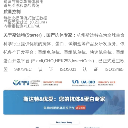
建议与抗CD8抗体联用
避免冷冻和剧烈震荡
质量控制
每批次提供流式验证数据
严格无菌过滤（0.22μm）
内毒素检测<1EU/mL
关于斯达特(Starter)，国产抗体专家：
杭州斯达特
在为全球生命
科学行业提供优质的抗体、蛋白、试剂盒等产品及研发服务。依
托多个开发平台：重组免单抗、重组鼠单抗、快速鼠单抗，重组
蛋白开发平台 (E.coli,CHO,HEK293,InsectCells)，已正式通过欧
盟98/79/EC认证ISO9001认证ISO13485.