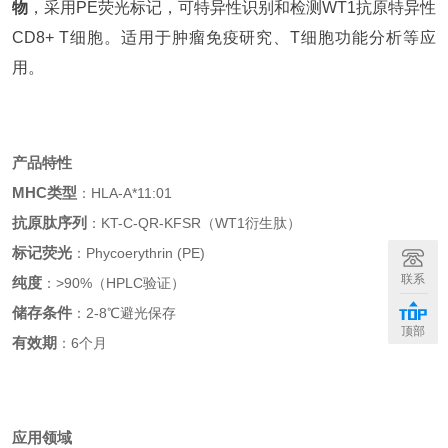
物
，采用PE荧光标记，可特异性识别和检测WT1抗原特异性
CD8+ T细胞。适用于肿瘤免疫研究、T细胞功能分析等应
用。
产品特性
MHC类型
：HLA-A*11:01
抗原肽序列
：KT-C-QR-KFSR（WT1衍生肽）
标记荧光
：Phycoerythrin (PE)
联系
纯度
：>90%（HPLC验证）
储存条件
：2-8℃避光保存
顶部
有效期
：6个月
应用领域