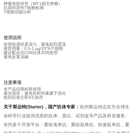
肿瘤免疫研究（WT1相关肿瘤）
抗原特异性T细胞检测
T细胞功能分析
使用说明
使用前请轻柔混匀，避免剧烈震荡
推荐用量：0.5-1 μg/10^6个细胞
建议配合抗CD8抗体共同使用
避免反复冻融
注意事项
本产品仅限科研使用
避光保存，避免长时间暴露于强光
收到后请立即4℃保存
关于斯达特(Starter)，国产抗体专家：
杭州斯达特
志在为全球生
命科学行业提供优质的抗体、蛋白、试剂盒等产品及研发服务。
依托多个开发平台：重组免单抗、重组鼠单抗、快速鼠单抗，重