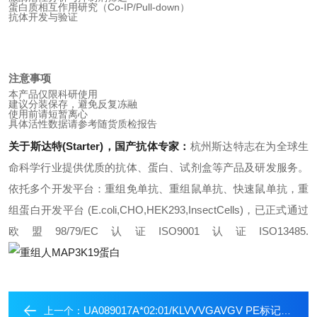
蛋白质相互作用研究（Co-IP/Pull-down）
抗体开发与验证
注意事项
本产品仅限科研使用
建议分装保存，避免反复冻融
使用前请短暂离心
具体活性数据请参考随货质检报告
关于斯达特(Starter)，国产抗体专家：
杭州斯达特
志在为全球生
命科学行业提供优质的抗体、蛋白、试剂盒等产品及研发服务。
依托多个开发平台：重组免单抗、重组鼠单抗、快速鼠单抗，重
组蛋白开发平台 (E.coli,CHO,HEK293,InsectCells)，已正式通过
欧盟98/79/EC认证ISO9001认证ISO13485.
UA089017A*02:01/KLVVVGAVGV PE标记四聚体
上一个：