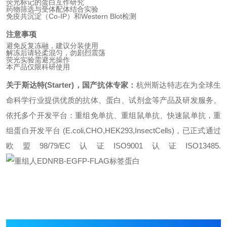
荧光标记的蛋白互作研究
药物筛选与受体配体结合实验
免疫共沉淀（Co-IP）和Western Blot检测
注意事项
避免反复冻融，建议分装使用
解冻后请轻柔混匀，勿剧烈震荡
荧光实验需避光操作
本产品仅限科研使用
关于斯达特(Starter)，国产抗体专家：
杭州斯达特志在为全球生
命科学行业提供优质的抗体、蛋白、试剂盒等产品及研发服务。
依托多个开发平台：重组免单抗、重组鼠单抗、快速鼠单抗，重
组蛋白开发平台 (E.coli,CHO,HEK293,InsectCells)，已正式通过
欧盟98/79/EC认证ISO9001认证ISO13485.