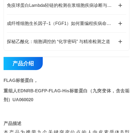
免疫球蛋白Lambda轻链的检测在浆细胞疾病诊断与鉴别中有何价值？
成纤维细胞生长因子-1（FGF1）如何重编程疾病命运与国自然研究新范式
探秘乙酰化：细胞调控的 “化学密码” 与精准检测之道
产品介绍
FLAG标签蛋白，
重组人EDNRB-EGFP-FLAG-His标签蛋白（九突变体，含去垢
剂）
UA060020
产品描述
本产品为携带九个关键突变位点的人内皮素受体B型