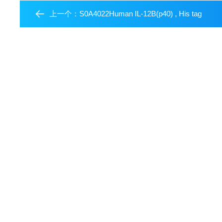
上一个：
S0A4022Human IL-12B(p40) , His tag