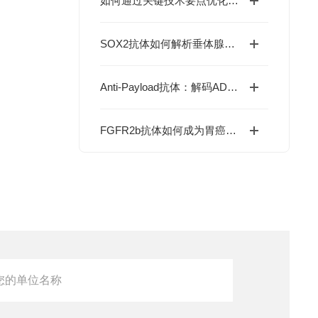
如何通过关键技术要点优化一步法ELISA检测？
SOX2抗体如何解析垂体腺瘤干细胞特性调控？
Anti-Payload抗体：解码ADC药物研发的“毒素监测器”
FGFR2b抗体如何成为胃癌靶向治疗新希望？