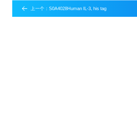
上一个：
S0A4028Human IL-3, his tag