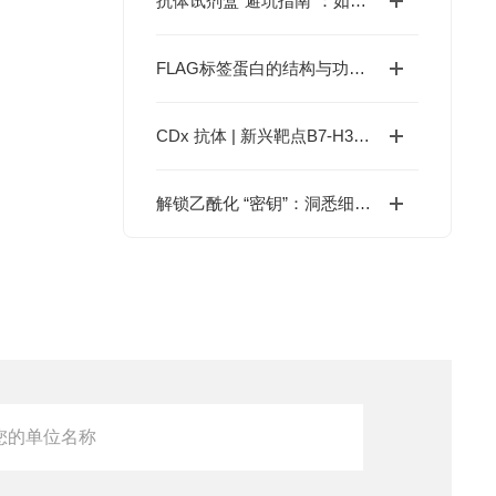
抗体试剂盒“避坑指南”：如何通过验证数据、交叉反应率、批次稳定性选对产品？
FLAG标签蛋白的结构与功能解析
CDx 抗体 | 新兴靶点B7-H3/H4，助力ADC药物研发
解锁乙酰化 “密钥”：洞悉细胞调控机制与前沿检测策略