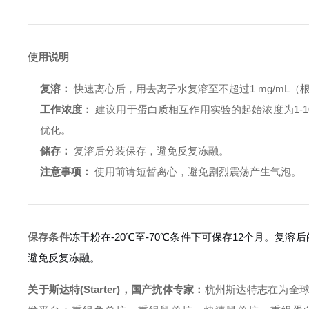
使用说明
复溶：
快速离心后，用去离子水复溶至不超过1 mg/mL
工作浓度：
建议用于蛋白质相互作用实验的起始浓度为1-10 μ
优化。
储存：
复溶后分装保存，避免反复冻融。
注意事项：
使用前请短暂离心，避免剧烈震荡产生气泡。
保存条件
冻干粉在-20℃至-70℃条件下可保存12个月。复溶
避免反复冻融。
关于斯达特(Starter)，国产抗体专家：
杭州斯达特
志在为全