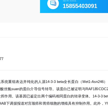
服务热线
15855403091
77
重组表达并纯化的人源14-3-3 beta全长蛋白（Met1-Asn246
过结合含磷酸丝氨suan的蛋白介导信号转导。该蛋白已被证明与RAF1和CDC
用。该基因已鉴定出两个编码相同蛋白的转录变体。14-3-3 be
AB下调据报道对宫颈癌和胃癌细胞的增殖具有抑制作用。此外，YW