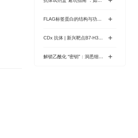
抗体试剂盒“避坑指南”：如何通过验证数据、交叉反应率、批次稳定性选对产品？
FLAG标签蛋白的结构与功能解析
CDx 抗体 | 新兴靶点B7-H3/H4，助力ADC药物研发
解锁乙酰化 “密钥”：洞悉细胞调控机制与前沿检测策略