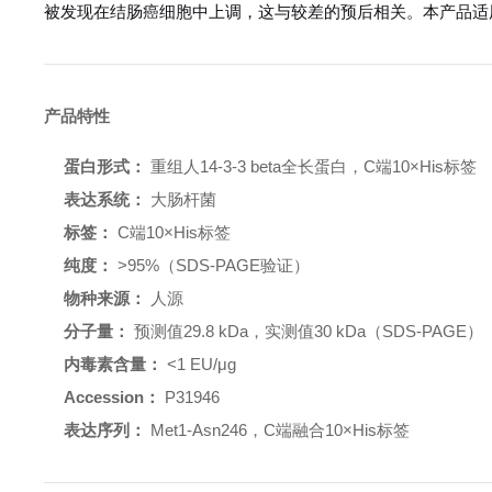
被发现在结肠癌细胞中上调，这与较差的预后相关。本产品适
产品特性
蛋白形式：
重组人14-3-3 beta全长蛋白，C端10×His标签
表达系统：
大肠杆菌
标签：
C端10×His标签
纯度：
>95%（SDS-PAGE验证）
物种来源：
人源
分子量：
预测值29.8 kDa，实测值30 kDa（SDS-PAGE）
内毒素含量：
<1 EU/μg
Accession：
P31946
表达序列：
Met1-Asn246，C端融合10×His标签