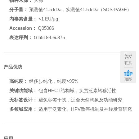
物种来源：
人源
分子量：
预测值41.5 kDa，实测值41.5 kDa（SDS-PAGE）
内毒素含量：
<1 EU/μg
Accession：
Q05086
表达序列：
Gln518-Leu875
联系
产品优势
顶部
高纯度：
经多步纯化，纯度>95%
关键功能域：
包含HECT结构域，负责泛素转移活性
无标签设计：
避免标签干扰，适合天然构象及功能研究
多领域应用：
适用于泛素化、HPV致癌机制及神经发育研究
应用