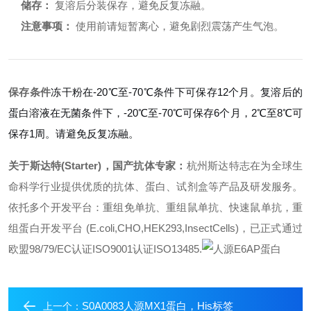
储存：
复溶后分装保存，避免反复冻融。
注意事项：
使用前请短暂离心，避免剧烈震荡产生气泡。
保存条件
冻干粉在-20℃至-70℃条件下可保存12个月。复溶后的
蛋白溶液在无菌条件下，-20℃至-70℃可保存6个月，2℃至8℃可
保存1周。请避免反复冻融。
关于斯达特(Starter)，国产抗体专家：
杭州斯达特
志在为全球生
命科学行业提供优质的抗体、蛋白、试剂盒等产品及研发服务。
依托多个开发平台：重组免单抗、重组鼠单抗、快速鼠单抗，重
组蛋白开发平台 (E.coli,CHO,HEK293,InsectCells)，已正式通过
欧盟98/79/EC认证ISO9001认证ISO13485.
S0A0083人源MX1蛋白，His标签
上一个：