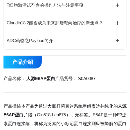
T细胞激活试剂盒的操作方法与注意事项
Claudin18.2能否成为未来肿瘤靶向治疗的新焦点？
ADC药物之Payload简介
产品介绍
产品名称：
人源E6AP蛋白
产品货号：
S0A0087
产品描述
本产品为通过大肠杆菌表达系统重组表达并纯化的
人源
E6AP蛋白
片段（Gln518-Leu875），无标签。E6AP是一种E3泛
素蛋白连接酶，将称为泛素的小标记蛋白连接到应被降解的蛋白