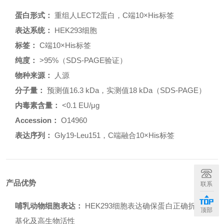
蛋白形式：
重组人LECT2蛋白，C端10×His标签
表达系统：
HEK293细胞
标签：
C端10×His标签
纯度：
>95%（SDS-PAGE验证）
物种来源：
人源
分子量：
预测值16.3 kDa，实测值18 kDa（SDS-PAGE）
内毒素含量：
<0.1 EU/μg
Accession：
O14960
表达序列：
Gly19-Leu151，C端融合10×His标签
产品优势
联系
哺乳动物细胞表达：
HEK293细胞表达确保蛋白正确折叠、糖
顶部
基化及高生物活性