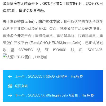
蛋白溶液在无菌条件下，-20℃至-70℃可保存6个月，2℃至8℃可
保存1周。请避免反复冻融。
关于斯达特(Starter)，国产抗体专家：
杭州斯达特
志在为全球生
命科学行业提供优质的抗体、蛋白、试剂盒等产品及研发服务。
依托多个开发平台：重组免单抗、重组鼠单抗、快速鼠单抗，重
组蛋白开发平台 (E.coli,CHO,HEK293,InsectCells)，已正式通过
欧盟98/79/EC认证ISO9001认证ISO13485.
S0A0095大鼠IgG κ轻链A，His标签
上一个：
返回列表
S0A0097人源Integrin beta 6蛋白，His标签
下一个：