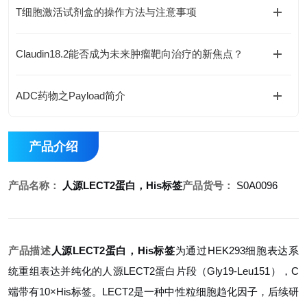
T细胞激活试剂盒的操作方法与注意事项
Claudin18.2能否成为未来肿瘤靶向治疗的新焦点？
ADC药物之Payload简介
产品介绍
产品名称：
人源LECT2蛋白，His标签
产品货号：
S0A0096
产品描述
人源LECT2蛋白，His标签
为通过HEK293细胞表达系
统重组表达并纯化的人源LECT2蛋白片段（Gly19-Leu151），C
端带有10×His标签。LECT2是一种中性粒细胞趋化因子，后续研