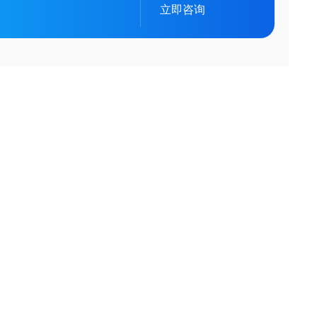
立即咨询
产品分类
PRODUCT CLASSIFICATION
的一种类型，
蛋白
液和细胞外
其他.
IgG亚类
药物靶点和Fc受体
来减轻炎症。