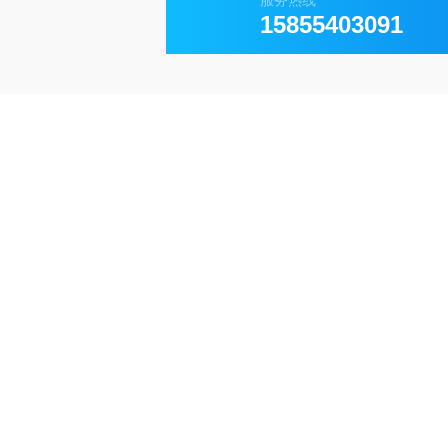
服务热线
15855403091
的
人源IgG4 Fc蛋白
片段（Glu99-Gly326），无标签。IgG是抗体
IgG分子由浆B细胞产生和释放，是体液免疫的主要成分。IgG是血
毒、细菌和真菌等多种病原体，IgG保护身体免受感染。人体有四种
如果抗原持续存在，会产生高亲和力IgG4，通过帮助抑制FcR介导的过程