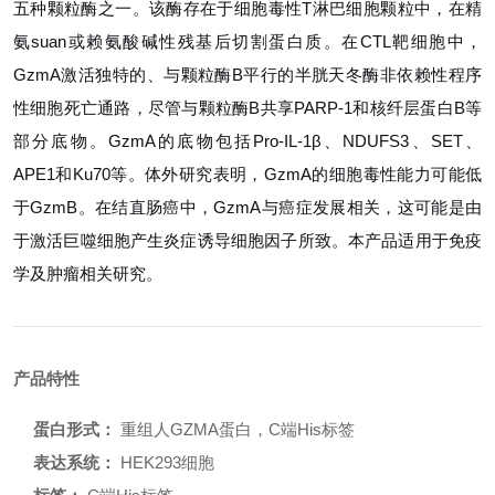
五种颗粒酶之一。该酶存在于细胞毒性T淋巴细胞颗粒中，在精
氨suan或赖氨酸碱性残基后切割蛋白质。在CTL靶细胞中，
GzmA激活独特的、与颗粒酶B平行的半胱天冬酶非依赖性程序
性细胞死亡通路，尽管与颗粒酶B共享PARP-1和核纤层蛋白B等
部分底物。GzmA的底物包括Pro-IL-1β、NDUFS3、SET、
APE1和Ku70等。体外研究表明，GzmA的细胞毒性能力可能低
于GzmB。在结直肠癌中，GzmA与癌症发展相关，这可能是由
于激活巨噬细胞产生炎症诱导细胞因子所致。本产品适用于免疫
学及肿瘤相关研究。
产品特性
蛋白形式：
重组人GZMA蛋白，C端His标签
表达系统：
HEK293细胞