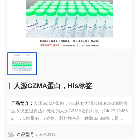
人源GZMA蛋白，His标签
产品简介：
人源GZMA蛋白，His标签为通过HEK293细胞表
达系统重组表达并纯化的人源GZMA蛋白片段（Glu27-Val26
2），C端带有His标签。颗粒酶A是一种胰dan白酶，是人体
基因组编码的五种颗粒酶之一。该酶存在于细胞毒性T淋巴细
胞颗粒中，在精氨suan或赖氨酸碱性残基后切割蛋白质。
产品型号：
S0A0111