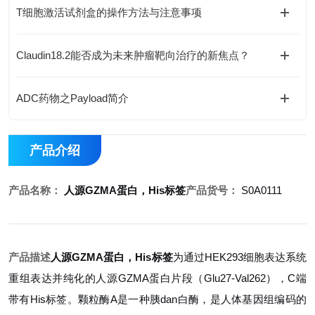
T细胞激活试剂盒的操作方法与注意事项
Claudin18.2能否成为未来肿瘤靶向治疗的新焦点？
ADC药物之Payload简介
产品介绍
产品名称：
人源GZMA蛋白，His标签
产品货号：
S0A0111
产品描述
人源GZMA蛋白，His标签
为通过HEK293细胞表达系统
重组表达并纯化的人源GZMA蛋白片段（Glu27-Val262），C端
带有His标签。颗粒酶A是一种胰dan白酶，是人体基因组编码的