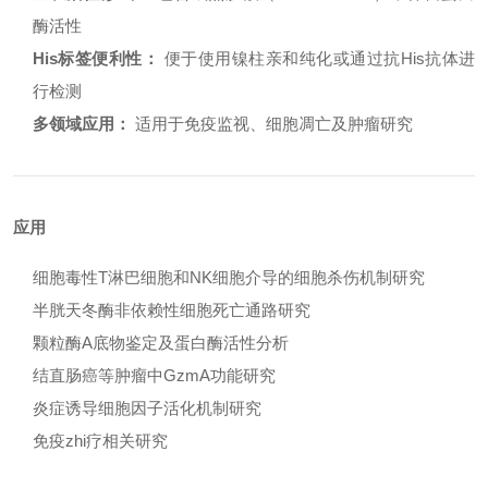
酶活性
His标签便利性：
便于使用镍柱亲和纯化或通过抗His抗体进
行检测
多领域应用：
适用于免疫监视、细胞凋亡及肿瘤研究
应用
细胞毒性T淋巴细胞和NK细胞介导的细胞杀伤机制研究
半胱天冬酶非依赖性细胞死亡通路研究
颗粒酶A底物鉴定及蛋白酶活性分析
结直肠癌等肿瘤中GzmA功能研究
炎症诱导细胞因子活化机制研究
免疫zhi疗相关研究