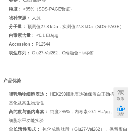
标签：
C端His标签
纯度：
>95%（SDS-PAGE验证）
物种来源：
人源
分子量：
预测值27.8 kDa，实测值27.8 kDa（SDS-PAGE）
内毒素含量：
<0.1 EU/μg
Accession：
P12544
表达序列：
Glu27-Val262，C端融合His标签
产品优势
哺乳动物细胞表达：
HEK293细胞表达确保蛋白正确折叠、糖
联系
基化及高生物活性
高纯度与低内毒素：
纯度>95%，内毒素<0.1 EU/μg，适用于
顶部
细胞水平功能实验
全长活性形式：
包含成熟肽段（Glu27-Val262），保留蛋白