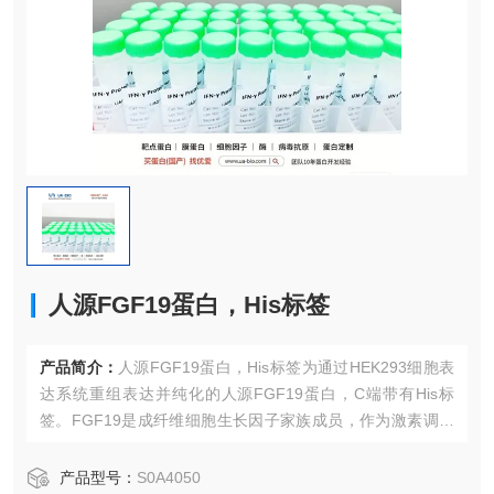
人源FGF19蛋白，His标签
产品简介：
人源FGF19蛋白，His标签为通过HEK293细胞表
达系统重组表达并纯化的人源FGF19蛋白，C端带有His标
签。FGF19是成纤维细胞生长因子家族成员，作为激素调节
胆汁酸合成，并影响葡萄糖和脂质代谢。该生长因子是FGFR
4的高亲和力、肝素依赖性配体。FGF19在多种人类癌症（包
产品型号：
S0A4050