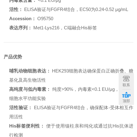
内毒素含量：
<0.1 EU/μg
活性：
ELISA验证与FGFR4结合，EC50为0.24-0.52 μg/mL
Accession：
O95750
表达序列：
Met1-Lys216，C端融合His标签
产品优势
哺乳动物细胞表达：
HEK293细胞表达确保蛋白正确折叠、糖
基化及高生物活性
联系
高纯度与低内毒素：
纯度>90%，内毒素<0.1 EU/μg，适用于
细胞水平功能实验
顶部
活性验证：
ELISA验证与FGFR4结合，确保配体-受体相互作
用活性
His标签便利性：
便于使用镍柱亲和纯化或通过抗His抗体进
行检测