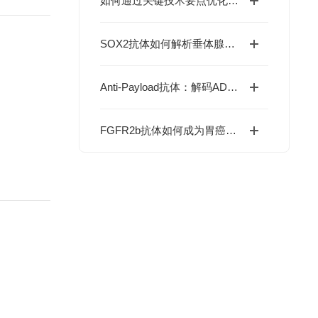
如何通过关键技术要点优化一步法ELISA检测？
SOX2抗体如何解析垂体腺瘤干细胞特性调控？
Anti-Payload抗体：解码ADC药物研发的“毒素监测器”
FGFR2b抗体如何成为胃癌靶向治疗新希望？