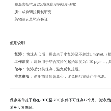
胰岛素抵抗及2型糖尿病发病机制研究
肌生成负调控机制研究
药物筛选及靶点验证
使用说明
复溶：
快速离心后，用去离子水复溶至不超过1 mg/mL
工作浓度：
建议用于结合实验的起始浓度为1-10 μg/mL
储存：
复溶后分装保存，避免反复冻融。
注意事项：
使用前请短暂离心，避免剧烈震荡产生气泡。
保存条件
冻干粉在-20℃至-70℃条件下可保存12个月。复溶
避免反复冻融。