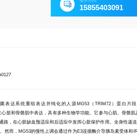
服务热线
15855403091
0127
表达系统重组表达并纯化的人源MG53（TRIM72）蛋白片段（M
白，主要在心脏和骨骼肌中表达，具有多种生物学功能。它参与心肌、骨骼
2生存信号通路，在心脏缺血预适应和后适应中发挥心脏保护作用。全身性递送
而，MG53的慢性上调会通过作为E3连接酶介导胰岛素受体和IR