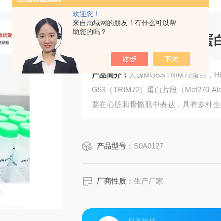
欢迎您！
来自局域网的朋友！有什么可以帮
助您的吗？
人源MG53/TRIM72蛋
产品简介：
人源MG53/TRIM72蛋
G53（TRIM72）蛋白片段（Met270-
要在心脏和骨骼肌中表达，具有多种生
复；通过激活PI3K-Akt-GSK3β和
保护作用。
产品型号：
S0A0127
厂商性质：
生产厂家