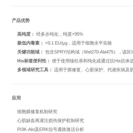
产品优势
高纯度：
经多步纯化，纯度>95%
极低内毒素：
<0.1 EU/μg，适用于细胞水平实验
关键功能域：
包含SPRY结构域（Met270-Ala475）
His标签便利性：
便于使用镍柱亲和纯化或通过抗His抗体
多领域研究工具：
适用于膜修复、心脏保护、代谢疾病及
应用
细胞膜修复机制研究
心肌缺血再灌注损伤保护机制研究
PI3K-Akt及ERK信号通路激活分析