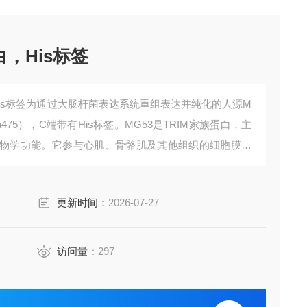
白，His标签
白，His标签为通过大肠杆菌表达系统重组表达并纯化的人源M
Ala475），C端带有His标签。MG53是TRIM家族蛋白，主
物学功能。它参与心肌、骨骼肌及其他组织的细胞膜修
ERK1/2生存信号通路，在心脏缺血预适应和后适应中发挥心脏
更新时间：
2026-07-27
访问量：
297