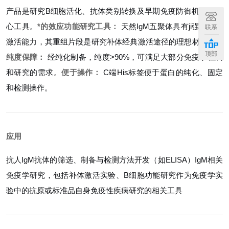
产品是研究B细胞活化、抗体类别转换及早期免疫防御机制的核
心工具。
*的效应功能研究工具：
天然IgM五聚体具有ji强的补体
联系
激活能力，其重组片段是研究补体经典激活途径的理想材料。
高
顶部
纯度保障：
经纯化制备，纯度>90%，可满足大部分免疫学检测
和研究的需求。
便于操作：
C端His标签便于蛋白的纯化、固定
和检测操作。
应用
抗人IgM抗体的筛选、制备与检测方法开发（如ELISA）
IgM相关
免疫学研究，包括补体激活实验、B细胞功能研究
作为免疫学实
验中的抗原或标准品
自身免疫性疾病研究的相关工具