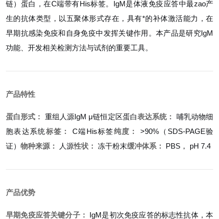
链）蛋白，在C端带有His标签。IgM是体液免疫应答中最zao产
生的抗体类型，以五聚体形式存在，具有*的补体激活能力，在
早期抗感染免疫和自身免疫中发挥关键作用。本产品是研究IgM
功能、开发相关检测方法与试剂的重要工具。
产品特性
蛋白形式：
重组人源IgM μ链恒定区蛋白
表达系统：
哺乳动物细
胞表达系统
标签：
C端His标签
纯度：
>90%（SDS-PAGE验
证）
物种来源：
人源
性状：
冻干粉末
缓冲体系：
PBS， pH 7.4
产品优势
早期免疫应答关键分子：
IgM是初次免疫应答的标志性抗体，本