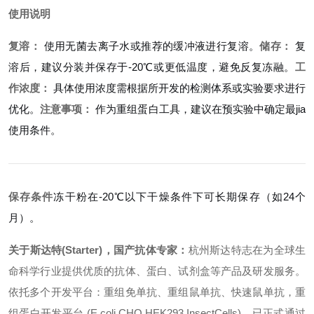
使用说明
复溶：
使用无菌去离子水或推荐的缓冲液进行复溶。
储存：
复
溶后，建议分装并保存于-20℃或更低温度，避免反复冻融。
工
作浓度：
具体使用浓度需根据所开发的检测体系或实验要求进行
优化。
注意事项：
作为重组蛋白工具，建议在预实验中确定最jia
使用条件。
保存条件
冻干粉在-20℃以下干燥条件下可长期保存（如24个
月）。
关于斯达特(Starter)，国产抗体专家：
杭州斯达特
志在为全球生
命科学行业提供优质的抗体、蛋白、试剂盒等产品及研发服务。
依托多个开发平台：重组免单抗、重组鼠单抗、快速鼠单抗，重
组蛋白开发平台 (E.coli,CHO,HEK293,InsectCells)，已正式通过