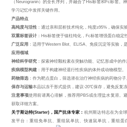
（Neurogranin）的全长序列，并融合了His标签和F
学习记忆中发挥关键作用。
产品特点
高纯度与活性
：通过亲和层析技术纯化，纯度≥95%，确保实
双重标签设计
：His标签便于镍柱纯化，Fc标签增强蛋白稳定性和
广泛应用
：适用于Western Blot、ELISA、免疫沉淀
应用领域
神经科学研究
：探索神经颗粒素在突触功能、记忆形成中的作
疾病模型构建
：用于构建神经退行性疾病的体外或动物模型。
药物筛选
：作为靶点蛋白，筛选潜在治疗神经疾病的药物分子
保存与运输
本品以冻干形式提供，建议-20℃保存，避免反
注意事项
使用前请离心溶解，推荐用PBS或生理盐水复溶。
获取详细方案。
关于斯达特(Starter)，国产抗体专家：
杭州斯达特
志在为全
发平台：重组免单抗、重组鼠单抗、快速鼠单抗，重组蛋白开发平台 (E.c