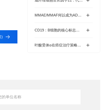
成纤维细胞生长因子21：代谢调控的新星与治疗前沿
MMAE/MMAF何以成为ADC药物的“核心弹头”？
CD19：B细胞的核心标志物与疾病治疗的革命性靶点
签)
叶酸受体α在癌症治疗策略中的多面性