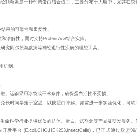
c标签。神经颗粒素是一种钙调蛋白结合蛋白，主要分布于大脑中，尤其在
验结果的可靠性和重复性。
溶解性，同时支持Protein A/G结合实验。
等实验，是研究阿尔茨海默病等神经退行性疾病的理想工具。
用机制。
。
复冻融。运输采用冰袋或干冰条件，确保蛋白活性不受损。
避免长时间暴露于室温，以防蛋白降解。如需进一步实验优化，可联
球生命科学行业提供优质的抗体、蛋白、试剂盒等产品及研发服务。
oli,CHO,HEK293,InsectCells)，已正式通过欧盟98/