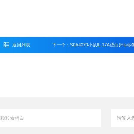
返回列表
下一个：
S0A4070小鼠IL-17A蛋白(His标