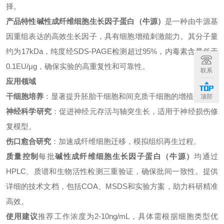
择。
产品特性
碱性成纤维细胞生长因子蛋白（牛源）
是一种由牛源基
因重组表达的高效生长因子，具有细胞增殖刺激能力。其分子量
约为17kDa，纯度经SDS-PAGE检测超过95%，内毒素含量低于
0.1EU/μg，确保实验的高重复性和可靠性。
联系
应用领域
干细胞培养
：显著提升胚胎干细胞和间充质干细胞的增殖效率。
顶部
神经科学研究
：促进神经元存活与轴突生长，适用于神经损伤修
复模型。
伤口愈合研究
：加速成纤维细胞迁移，模拟组织再生过程。
质量控制
每批
碱性成纤维细胞生长因子蛋白（牛源）
均通过
HPLC、质谱和生物活性检测三重验证，确保批间一致性。提供
详细的技术文档，包括COA、MSDS和实验方案，助力科研精准
高效。
使用建议
推荐工作浓度为2-10ng/mL，具体需根据细胞类型优