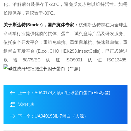
化。溶解后分装保存于-20℃，避免反复冻融以维持活性。如需
长期保存，建议置于-80℃。
关于斯达特(Starter)，国产抗体专家：
杭州斯达特
志在为全球生
命科学行业提供优质的抗体、蛋白、试剂盒等产品及研发服务。
依托多个开发平台：重组免单抗、重组鼠单抗、快速鼠单抗，重
组蛋白开发平台 (E.coli,CHO,HEK293,InsectCells)，已正式通过
欧盟98/79/EC认证ISO9001认证ISO13485.
S0A0174大鼠α2巨球蛋白蛋白(His标签)
上一个：
返回列表
UA040193IL-7蛋白（人源）
下一个：