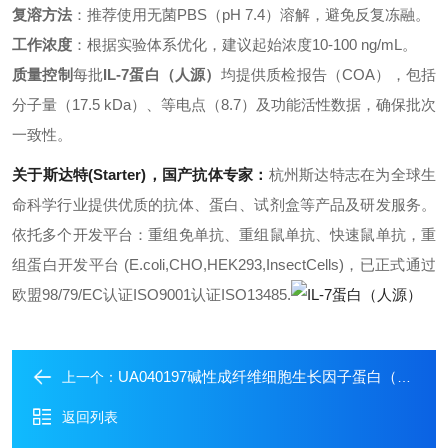
复溶方法
：推荐使用无菌PBS（pH 7.4）溶解，避免反复冻融。
工作浓度
：根据实验体系优化，建议起始浓度10-100 ng/mL。
质量控制
每批
IL-7蛋白（人源）
均提供质检报告（COA），包括
分子量（17.5 kDa）、等电点（8.7）及功能活性数据，确保批次
一致性。
关于斯达特(Starter)，国产抗体专家：
杭州斯达特
志在为全球生
命科学行业提供优质的抗体、蛋白、试剂盒等产品及研发服务。
依托多个开发平台：重组免单抗、重组鼠单抗、快速鼠单抗，重
组蛋白开发平台 (E.coli,CHO,HEK293,InsectCells)，已正式通过
欧盟98/79/EC认证ISO9001认证ISO13485.
UA040197碱性成纤维细胞生长因子蛋白（牛源）
上一个：
返回列表