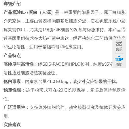
详细介绍
产品概述
IL-7蛋白（人源）
是一种重要的细胞因子，属于白细胞
介素家族，主要由骨髓和胸腺基质细胞分泌。它在免疫系统中发
挥关键作用，尤其是T细胞和B细胞的发育与稳态维持。本产品通
过基因重组技术在大肠杆菌中表达，经严格纯化工艺确保高纯度
和生物活性，适用于基础科研和临床应用。
联系
产品特点
高纯度与高活性
：经SDS-PAGE和HPLC检测，纯度≥95%，生物
顶部
活性通过细胞增殖实验验证。
低内毒素
：内毒素含量<1.0 EU/μg，减少对实验结果的干扰。
稳定性强
：冻干粉形式可在-20℃长期保存，复溶后保持稳定活
性。
广泛适用性
：支持体外细胞培养、动物模型研究及抗体开发等应
用。
实验建议