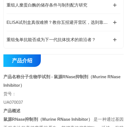
重组人糜蛋白酶的储存条件与制剂配方研究
ELISA试剂盒真假难辨？教你五招避开雷区，选到靠谱货
重组兔单抗能否成为下一代抗体技术的前沿者？
产品介绍
产品名称
分子生物学试剂 -
鼠源RNase抑制剂
（
Murine RNase
Inhibitor
）
货号：
UA070037
产品概述
鼠源RNase抑制剂
（
Murine RNase Inhibitor
）
是一种通过基因