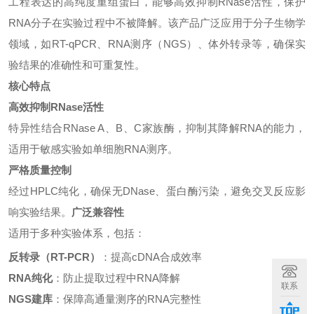
工程表达的高纯度重组蛋白，能够高效抑制RNase活性，保护
RNA分子在实验过程中不被降解。该产品广泛应用于分子生物学
领域，如RT-qPCR、RNA测序（NGS）、体外转录等，确保实
验结果的准确性和可重复性。
核心特点
高效抑制RNase活性
特异性结合RNase A、B、C家族酶，抑制其降解RNA的能力，
适用于敏感实验如单细胞RNA测序。
严格质量控制
经过HPLC纯化，确保无DNase、蛋白酶污染，避免交叉反应影
响实验结果。
广泛兼容性
适用于多种实验体系，包括：
反转录（RT-PCR）
：提高cDNA合成效率
RNA纯化
：防止提取过程中RNA降解
联系
NGS建库
：保障高通量测序的RNA完整性