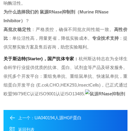
响酶活性。
为什么选择我们的
鼠源RNase抑制剂
（
Murine RNase
Inhibitor
）
？
高批次稳定性
：严格质控，确保不同批次间性能一致。
高性价
比
：单位活性高，用量更省，降低实验成本。
专业技术支持
：提
供完整实验方案及售后咨询，助您实验顺利。
关于斯达特(Starter)，国产抗体专家：
杭州斯达特志在为全球生
命科学行业提供优质的抗体、蛋白、试剂盒等产品及研发服务。
依托多个开发平台：重组免单抗、重组鼠单抗、快速鼠单抗，重
组蛋白开发平台 (E.coli,CHO,HEK293,InsectCells)，已正式通过
欧盟98/79/EC认证ISO9001认证ISO13485.
UA040194人源HGF蛋白
上一个：
返回列表