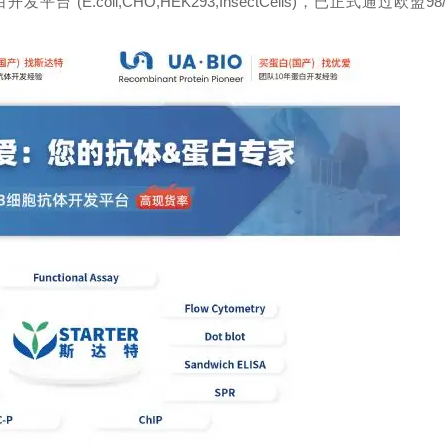
oli,CHO,HEK293,InsectCells)，已正式通过欧盟98/