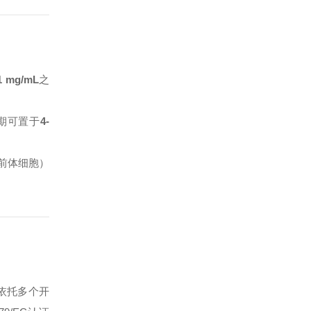
-1 mg/mL
之
期可置于
4-
前体细胞）
依托多个开