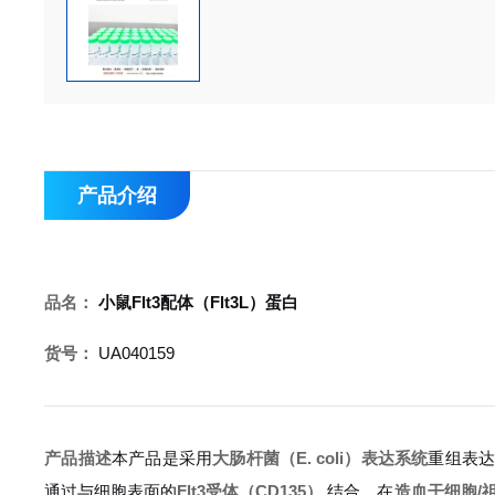
产品介绍
品名：
小鼠Flt3配体（Flt3L）蛋白
货号：
UA040159
产品描述
本产品是采用
大肠杆菌（E. coli）表达系统
重组表
通过与细胞表面的
Flt3受体（CD135）
结合，在
造血干细胞/