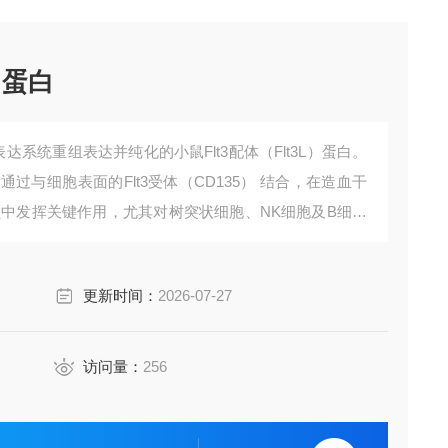
）蛋白
）表达系统重组表达并纯化的小鼠Flt3配体（Flt3L）蛋白。
通过与细胞表面的Flt3受体（CD135） 结合，在造血干
员中发挥关键作用，尤其对树突状细胞、NK细胞及B细胞
更新时间：
2026-07-27
访问量：
256