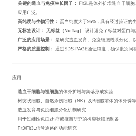
关键的造血与免疫生长因子：
Flt3L是体外扩增造血干
应用广泛。
高纯度与生物活性：
蛋白纯度大于95%，具有经过验证的生
无标签设计：
无标签（No Tag）
设计避免了标签对蛋白与其
广泛的应用场景：
是研究造血发育、免疫细胞谱系分化、
严格的质量控制：
通过SDS-PAGE验证纯度，确保批次间
应用
造血干细胞与祖细胞
的体外扩增与集落形成实验
树突状细胞、自然杀伤细胞（NK）及B细胞前体的体外诱
造血发育与免疫细胞分化机制研究
用于过继性免疫
zhi
疗或疫苗研究的树突状细胞制备
Flt3/Flt3L信号通路的功能研究