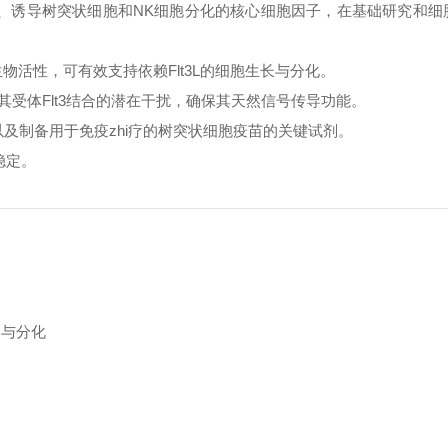
细胞、诱导树突状细胞和NK细胞分化的核心细胞因子，在基础研究和细
物活性，可有效支持依赖Flt3L的细胞生长与分化。
受体Flt3结合的潜在干扰，确保其天然信号传导功能。
以及制备用于免疫
zhi
疗的树突状细胞疫苗的关键试剂。
稳定。
导与分化