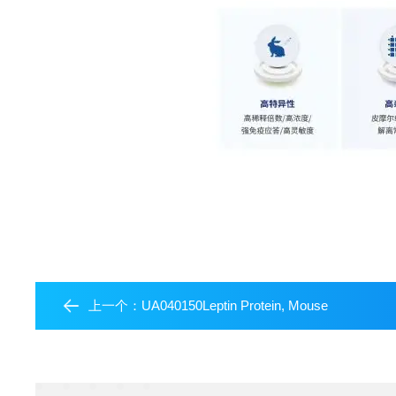
上一个：
UA040150Leptin Protein, Mouse