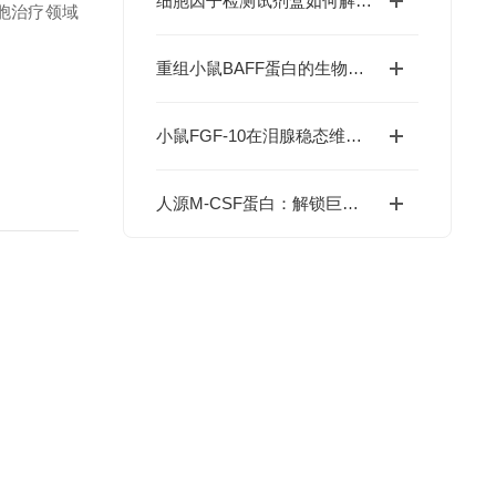
细胞因子检测试剂盒如何解码免疫调控网络？
胞治疗领域
重组小鼠BAFF蛋白的生物学特性及科研应用价值
小鼠FGF-10在泪腺稳态维持与干眼症干预中的价值
人源M-CSF蛋白：解锁巨噬细胞研究与肿瘤免疫的科研密钥