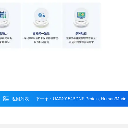
返回列表
下一个：
UA040154BDNF Protein, Human/Murine/Rat/Canine/Equine