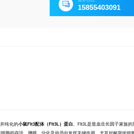
服务热线
15855403091
达并纯化的
小鼠Flt3配体（Flt3L）蛋白
。Flt3L是
造血生长因子
家族的
祖细胞的存活、增殖、分化及动员
中发挥关键作用，尤其对树突状细胞