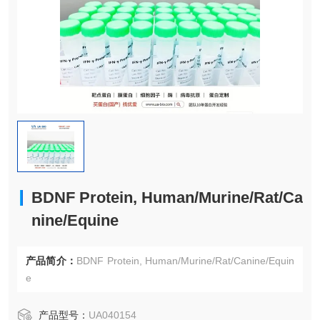
BDNF Protein, Human/Murine/Rat/Ca
nine/Equine
产品简介：
BDNF Protein, Human/Murine/Rat/Canine/Equin
e
产品型号：
UA040154