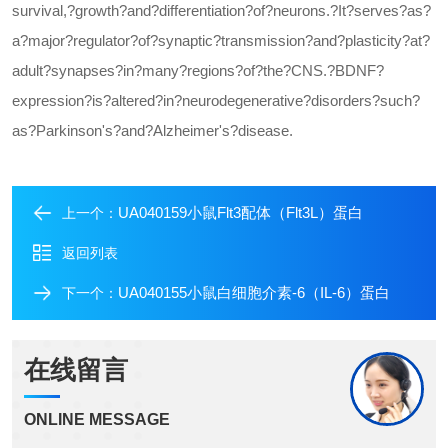
survival,?growth?and?differentiation?of?neurons.?It?serves?as?
a?major?regulator?of?synaptic?transmission?and?plasticity?at?
adult?synapses?in?many?regions?of?the?CNS.?BDNF?
expression?is?altered?in?neurodegenerative?disorders?such?
as?Parkinson's?and?Alzheimer's?disease.
UA040159小鼠Flt3配体（Flt3L）蛋白
上一个：
返回列表
UA040155小鼠白细胞介素-6（IL-6）蛋白
下一个：
在线留言
ONLINE MESSAGE