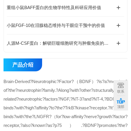
重组小鼠BAFF蛋白的生物学特性及科研应用价值
小鼠FGF-10在泪腺稳态维持与干眼症干预中的价值
人源M-CSF蛋白：解锁巨噬细胞研究与肿瘤免疫的科研密钥
产品介绍
Brain-Derived?Neurotrophic?Factor?（BDNF）?is?a?member?
of?the?neurotrophin?family.?Along?with?other?structurally?
联系
related?neurotrophic?factors?NGF,?NT-3?and?NT-4,?BDNF?
顶部
binds?with?high?affinity?to?the?TrkB?kinase?receptor.?It?also?
binds?with?the?LNGFR?（for?low-affinity?nerve?growth?factor?
receptor,?also?known?as?p75）.?BDNF?promotes?the?