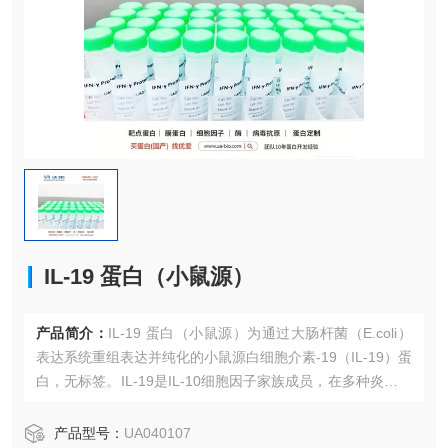
IL-19 蛋白（小鼠源）
产品简介：
IL-19 蛋白（小鼠源）为通过大肠杆菌（E.coli）
表达系统重组表达并纯化的小鼠源白细胞介素-19（IL-19）蛋
白，无标签。IL-19是IL-10细胞因子家族成员，在多种炎症性
疾病（如银屑病、类风湿关节炎、哮喘）及鳞状细胞癌、乳
腺癌等肿瘤中表达上调并发挥重要作用。本品纯度>95%（S
产品型号：
UA040107