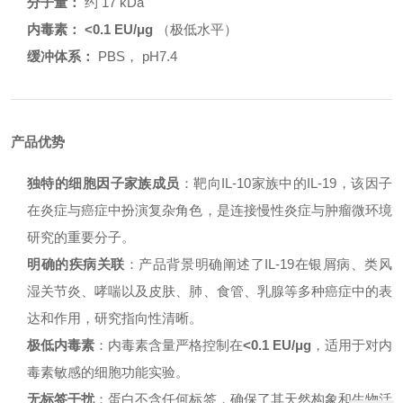
分子量：
约 17 kDa
内毒素：
<0.1 EU/μg
（极低水平）
缓冲体系：
PBS， pH7.4
产品优势
独特的细胞因子家族成员
：靶向IL-10家族中的IL-19，该因子
在炎症与癌症中扮演复杂角色，是连接慢性炎症与肿瘤微环境
研究的重要分子。
明确的疾病关联
：产品背景明确阐述了IL-19在银屑病、类风
湿关节炎、哮喘以及皮肤、肺、食管、乳腺等多种癌症中的表
达和作用，研究指向性清晰。
极低内毒素
：内毒素含量严格控制在
<0.1 EU/μg
，适用于对内
毒素敏感的细胞功能实验。
无标签干扰
：蛋白不含任何标签，确保了其天然构象和生物活