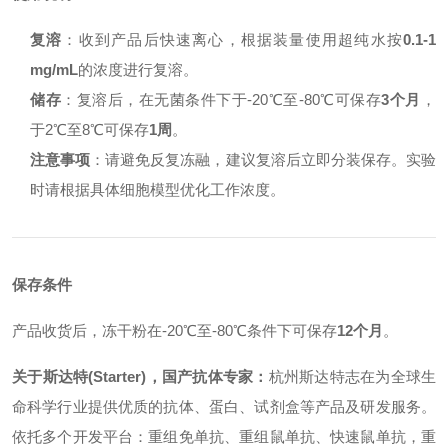
复溶
：收到产品后快速离心，根据装量使用超纯水按
0.1-1
mg/mL
的浓度进行复溶。
储存
：复溶后，在无菌条件下于-20℃至-80℃可保存
3个月
，
于2℃至8℃可保存
1周
。
注意事项
：请避免反复冻融，建议复溶后立即分装保存。实验
时请根据具体细胞模型优化工作浓度。
保存条件
产品收货后，冻干粉在-20℃至-80℃条件下可保存
12个月
。
关于斯达特(Starter)，国产抗体专家：
杭州斯达特志在为全球生
命科学行业提供优质的抗体、蛋白、试剂盒等产品及研发服务。
依托多个开发平台：重组免单抗、重组鼠单抗、快速鼠单抗，重