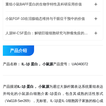
重组小鼠BAFF蛋白的生物学特性及科研应用价值
小鼠FGF-10在泪腺稳态维持与干眼症干预中的价值
人源M-CSF蛋白：解锁巨噬细胞研究与肿瘤免疫的科研密钥
产品介绍
产品名称：
IL-1β 蛋白， 小鼠源
产品货号：
UA040072
产品描述
IL-1β 蛋白， 小鼠源
为通过大肠杆菌表达系统重组表达
并纯化的小鼠源白细胞介素-1β蛋白，包含其成熟的活性形式
（Val118-Ser269），无标签。IL-1β是IL-1细胞因子家族的核心成