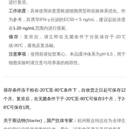
进行复溶。
工作浓度
：具体使用浓度需根据细胞类型和实验体系优化。作
为参考，其诱导IFN-γ分泌的EC50 < 5 ng/mL，建议起始浓度
在
1-20 ng/mL
范围内进行摸索。
储存
：复溶后，请立即在无菌条件下分装保存于-20℃
或-80℃，避免反复冻融。
注意事项
：使用前请短暂离心。本品缓冲体系为pH 6.5，用于
细胞实验时请注意与培养基的相容性。
保存条件
冻干粉在-20℃至-80℃条件下，自收货之日起可保存12
个月。复溶后，在无菌条件下于-20℃至-80℃可保存3个月，于2-
8℃可保存1周。
关于斯达特(Starter)，国产抗体专家：
杭州斯达特志在为全球生