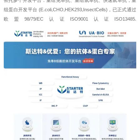
依托多个开发平台：重组免单抗、重组鼠单抗、快速鼠单抗，重
组蛋白开发平台 (E.coli,CHO,HEK293,InsectCells)，已正式通过
欧盟98/79/EC认证ISO9001认证ISO13485.