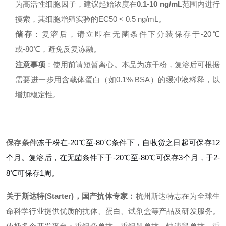
为高活性细胞因子，建议起始浓度在
0.1-10 ng/mL
范围内进行
摸索，其细胞增殖实验的EC50 < 0.5 ng/mL。
储存
：复溶后，请立即在无菌条件下分装保存于-20℃
或-80℃，避免反复冻融。
注意事项
：使用前请短暂离心。本品为冻干粉，复溶后可根据
需要进一步用含载体蛋白（如0.1% BSA）的缓冲液稀释，以
增加稳定性。
保存条件
冻干粉在-20℃至-80℃条件下，自收货之日起可保存12
个月。复溶后，在无菌条件下于-20℃至-80℃可保存3个月，于2-
8℃可保存1周。
关于斯达特(Starter)，国产抗体专家：
杭州斯达特志在为全球生
命科学行业提供优质的抗体、蛋白、试剂盒等产品及研发服务。